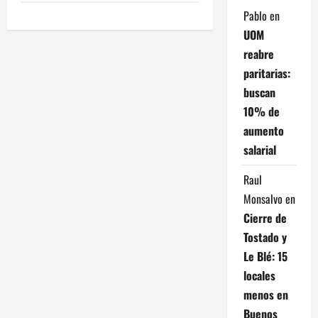
e
Pablo
en
g
UOM
reabre
a
paritarias:
c
buscan
10% de
i
aumento
ó
salarial
n
Raul
Monsalvo
en
d
Cierre de
e
Tostado y
Le Blé: 15
e
locales
menos en
n
Buenos