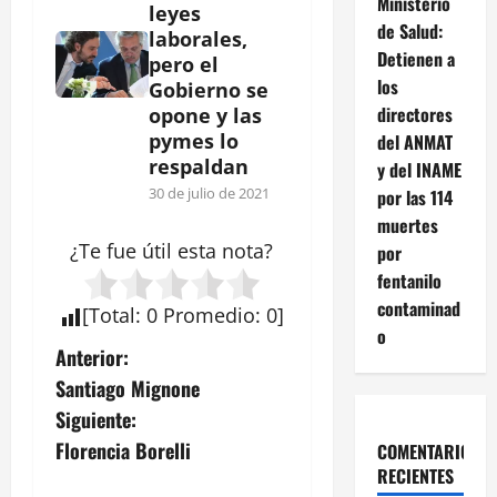
Ministerio
leyes
de Salud:
laborales,
Detienen a
pero el
los
Gobierno se
directores
opone y las
pymes lo
del ANMAT
respaldan
y del INAME
30 de julio de 2021
por las 114
muertes
¿Te fue útil esta
nota
?
por
fentanilo
contaminad
[
Total
:
0
Promedio
:
0
]
o
N
Anterior:
Santiago Mignone
a
Siguiente:
v
Florencia Borelli
COMENTARIOS
RECIENTES