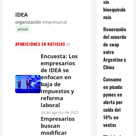
sin
bioequivale
IDEA
ncia
organización
empresarial
Renovación
actual
del acuerdo
de swap
APARICIONES EN NOTICIAS
(2)
entre
Encuesta: Los
Argentina y
empresarios
China
de IDEA se
enfocan en
Consumo
baja de
en picada:
impuestos y
pymes en
reforma
alerta por
laboral
caída del
26 de agosto de 2025
14% en
Empresarios
ventas
buscan
modificar