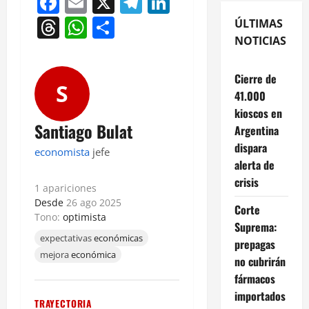
Facebook
Email
X
Telegram
LinkedIn
Threads
WhatsApp
Compartir
ÚLTIMAS
NOTICIAS
Cierre de
S
41.000
kioscos en
Santiago Bulat
Argentina
dispara
economista
jefe
alerta de
crisis
1 apariciones
Desde
26 ago 2025
Corte
Tono:
optimista
Suprema:
expectativas
económicas
prepagas
mejora
económica
no cubrirán
fármacos
importados
TRAYECTORIA