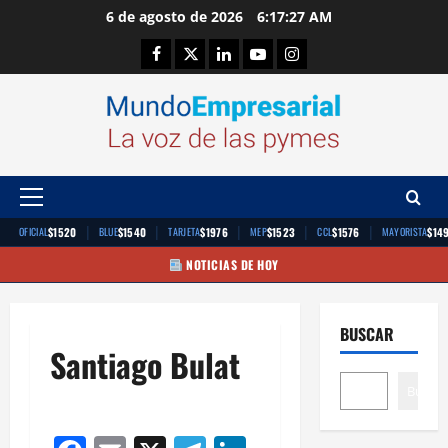
Saltar
6 de agosto de 2026
6:17:28 AM
al
Facebook
Twitter
Linkedin
Youtube
Instagram
contenido
Menú
principal
|
|
|
|
|
$1520
$1540
$1976
$1523
$1576
$14
OFICIAL
BLUE
TARJETA
MEP
CCL
MAYORISTA
NOTICIAS DE HOY
BUSCAR
Santiago Bulat
Buscar