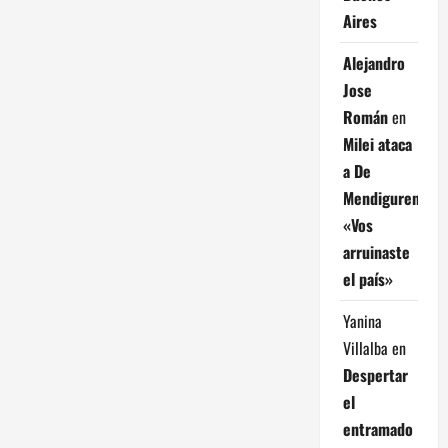
t
Aires
r
Alejandro
Jose
a
Román
en
d
Milei ataca
a De
a
Mendiguren:
s
«Vos
arruinaste
el país»
Yanina
Villalba
en
Despertar
el
entramado