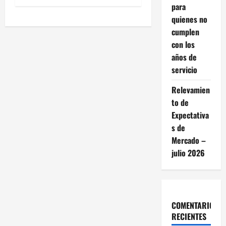
e
para
quienes no
g
cumplen
con los
a
años de
c
servicio
i
Relevamien
to de
ó
Expectativa
s de
n
Mercado –
d
julio 2026
e
e
COMENTARIOS
n
RECIENTES