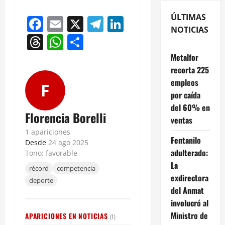
ÚLTIMAS
Facebook
Email
X
Telegram
LinkedIn
NOTICIAS
Threads
WhatsApp
Compartir
Metalfor
recorta 225
empleos
F
por caída
del 60% en
Florencia Borelli
ventas
1 apariciones
Fentanilo
Desde
24 ago 2025
adulterado:
Tono: favorable
La
récord
competencia
exdirectora
deporte
del Anmat
involucró al
Ministro de
APARICIONES EN NOTICIAS
(1)