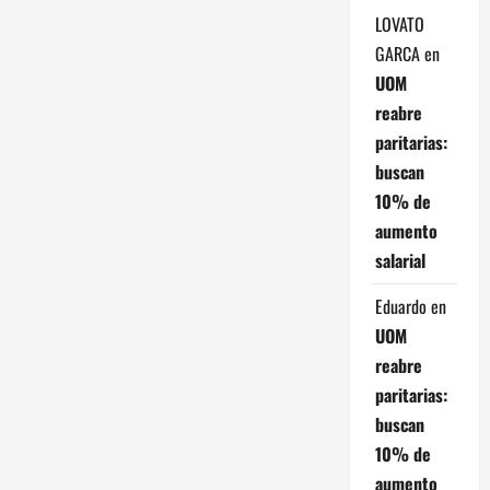
t
LOVATO
GARCA
en
r
UOM
reabre
a
paritarias:
d
buscan
10% de
a
aumento
s
salarial
Eduardo
en
UOM
reabre
paritarias:
buscan
10% de
aumento