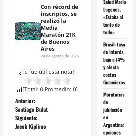
Salud Mario
Con récord de
Lugones,
inscriptos, se
«Estaba al
realizó la
tanto de
Media
todo»
Maratón 21K
de Buenos
Brasil: tasa
Aires
de interés
24 de agosto de 2025
baja a 14%
y afecta
¿Te fue útil esta
nota
?
costos
financieros
[
Total
:
0
Promedio
:
0
]
Moratorias
N
Anterior:
de
Santiago Bulat
jubilación
a
en
Siguiente:
Argentina:
v
Jacob Kiplimo
opciones