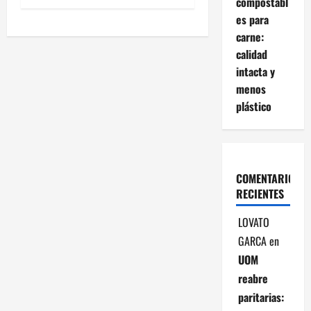
compostabl
e
es para
g
carne:
calidad
a
intacta y
menos
c
plástico
i
ó
COMENTARIOS
n
RECIENTES
d
LOVATO
e
GARCA
en
UOM
e
reabre
n
paritarias: