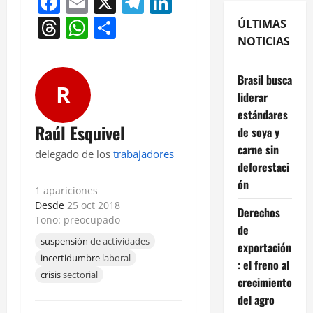
Facebook
Email
X
Telegram
LinkedIn
Threads
WhatsApp
Compartir
ÚLTIMAS
NOTICIAS
Brasil busca
R
liderar
estándares
Raúl Esquivel
de soya y
carne sin
delegado de los
trabajadores
deforestaci
ón
1 apariciones
Desde
25 oct 2018
Derechos
Tono: preocupado
de
suspensión
de actividades
exportación
incertidumbre
laboral
: el freno al
crisis
sectorial
crecimiento
del agro