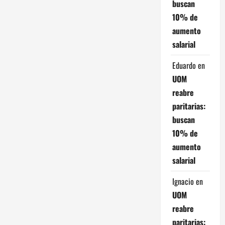
buscan
t
10% de
aumento
r
salarial
a
Eduardo
en
d
UOM
reabre
a
paritarias:
s
buscan
10% de
aumento
salarial
Ignacio
en
UOM
reabre
paritarias: