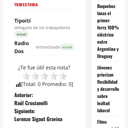
TRAYECTORIA
Buquebus
lanza el
primer
Tipoití
ferry 100%
delegado de los trabajadores
eléctrico
actual
entre
Radio
entrevistado
actual
Argentina y
Dos
Uruguay
Jóvenes
¿Te fue útil esta
nota
?
priorizan
flexibilidad
[
Total
:
0
Promedio
:
0
]
y desarrollo
N
Anterior:
sobre
Raúl Crucianelli
lealtad
a
laboral
Siguiente:
v
Lorenzo Sigaut Gravina
Films