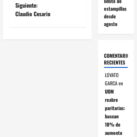
a
límite de
Siguiente:
estampillas
v
Claudio Cesario
desde
agosto
e
g
a
COMENTARIOS
RECIENTES
c
LOVATO
i
GARCA
en
ó
UOM
reabre
n
paritarias:
d
buscan
10% de
e
aumento