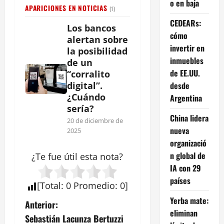
o en baja
APARICIONES EN NOTICIAS
(1)
CEDEARs:
Los bancos
cómo
alertan sobre
invertir en
la posibilidad
inmuebles
de un
de EE.UU.
“corralito
desde
digital”.
¿Cuándo
Argentina
sería?
China lidera
20 de diciembre de
nueva
2025
organizació
n global de
¿Te fue útil esta
nota
?
IA con 29
países
[
Total
:
0
Promedio
:
0
]
Yerba mate:
N
Anterior:
eliminan
Sebastián Lacunza Bertuzzi