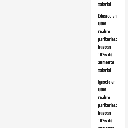
e
salarial
n
Eduardo
en
UOM
t
reabre
paritarias:
r
buscan
a
10% de
aumento
d
salarial
a
Ignacio
en
s
UOM
reabre
paritarias:
buscan
10% de
aumento