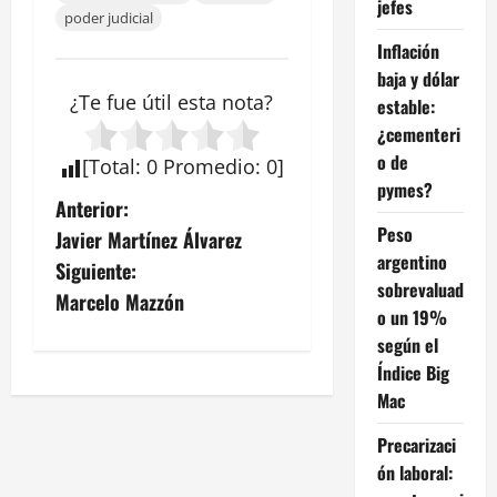
jefes
poder judicial
Inflación
baja y dólar
¿Te fue útil esta
nota
?
estable:
¿cementeri
o de
[
Total
:
0
Promedio
:
0
]
pymes?
N
Anterior:
Peso
Javier Martínez Álvarez
a
argentino
Siguiente:
sobrevaluad
v
Marcelo Mazzón
o un 19%
e
según el
Índice Big
g
Mac
a
Precarizaci
ón laboral:
c