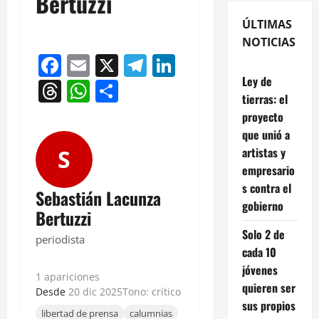
Bertuzzi
ÚLTIMAS
NOTICIAS
Facebook
Email
X
Telegram
LinkedIn
Ley de
Threads
WhatsApp
Compartir
tierras: el
proyecto
que unió a
artistas y
S
empresario
s contra el
Sebastián Lacunza
gobierno
Bertuzzi
Solo 2 de
periodista
cada 10
jóvenes
1 apariciones
quieren ser
Desde
20 dic 2025
Tono: crítico
sus propios
libertad de prensa
calumnias