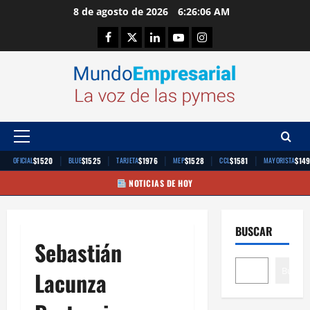
Saltar
8 de agosto de 2026
6:26:06 AM
al
Facebook
Twitter
Linkedin
Youtube
Instagram
contenido
Menú
principal
|
|
|
|
|
$1520
$1525
$1976
$1528
$1581
$14
OFICIAL
BLUE
TARJETA
MEP
CCL
MAYORISTA
NOTICIAS DE HOY
BUSCAR
Sebastián
Buscar
Lacunza