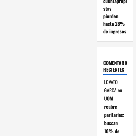
cuentapropi
stas
i
pierden
ó
hasta 28%
de ingresos
n
d
e
COMENTARIOS
RECIENTES
e
LOVATO
n
GARCA
en
t
UOM
reabre
r
paritarias:
buscan
a
10% de