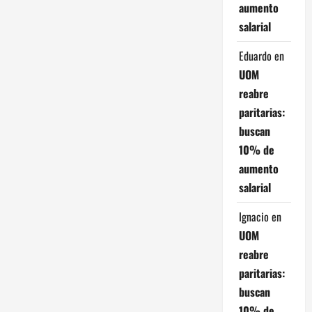
d
aumento
salarial
a
Eduardo
en
s
UOM
reabre
paritarias:
buscan
10% de
aumento
salarial
Ignacio
en
UOM
reabre
paritarias:
buscan
10% de