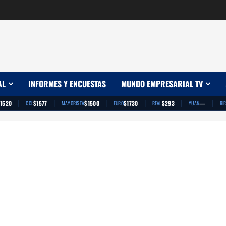
AL
INFORMES Y ENCUESTAS
MUNDO EMPRESARIAL TV
|
|
|
|
|
|
1520
$1577
$1500
$1730
$293
—
CCL
MAYORISTA
EURO
REAL
YUAN
RI
App
artir