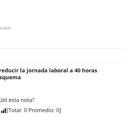
orable
educir la jornada laboral a 40 horas
esquema
útil esta
nota
?
[
Total
:
0
Promedio
:
0
]