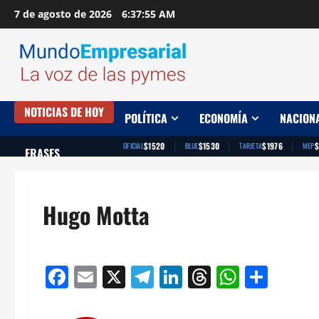
Saltar
7 de agosto de 2026
6:37:55 AM
al
contenido
NOTICIAS DE HOY
POLÍTICA
ECONOMÍA
NACION
|
|
|
$1520
$1530
$1976
$
OFICIAL
BLUE
TARJETA
MEP
FRASES
Hugo Motta
Facebook
Email
X
Telegram
LinkedIn
Threads
Whats
Comp