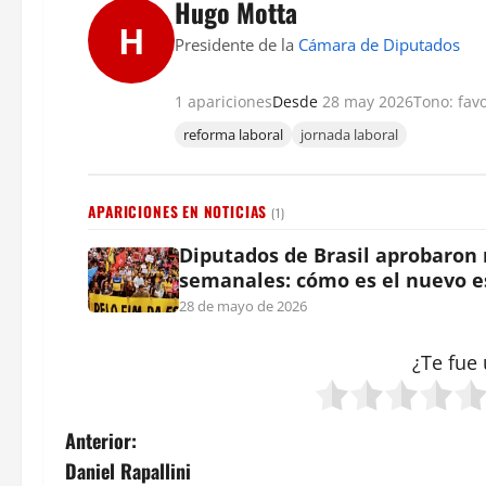
Hugo Motta
H
Presidente de la
Cámara de Diputados
1 apariciones
Desde
28 may 2026
Tono: fav
reforma laboral
jornada laboral
APARICIONES EN NOTICIAS
(1)
Diputados de Brasil aprobaron r
semanales: cómo es el nuevo 
28 de mayo de 2026
¿Te fue 
N
Anterior:
Daniel Rapallini