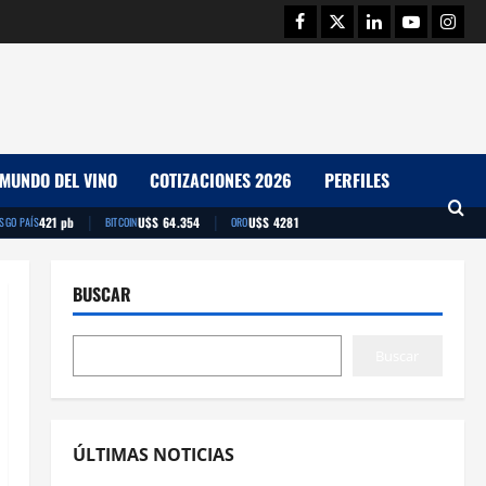
Facebook
Twitter
Linkedin
Youtube
Insta
MUNDO DEL VINO
COTIZACIONES 2026
PERFILES
|
|
421 pb
U$S 64.354
U$S 4281
ESGO PAÍS
BITCOIN
ORO
BUSCAR
Buscar
ÚLTIMAS NOTICIAS