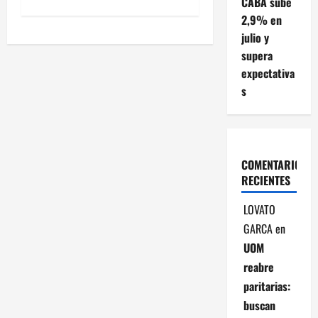
CABA sube
e
2,9% en
julio y
g
supera
a
expectativa
s
c
i
ó
COMENTARIOS
RECIENTES
n
LOVATO
d
GARCA
en
UOM
e
reabre
e
paritarias:
buscan
n