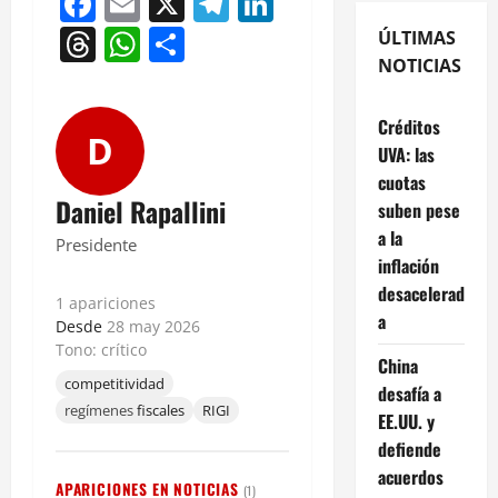
Facebook
Email
X
Telegram
LinkedIn
Threads
WhatsApp
Compartir
ÚLTIMAS
NOTICIAS
Créditos
D
UVA: las
cuotas
Daniel Rapallini
suben pese
a la
Presidente
inflación
desacelerad
1 apariciones
a
Desde
28 may 2026
Tono: crítico
China
competitividad
desafía a
regímenes
fiscales
RIGI
EE.UU. y
defiende
acuerdos
APARICIONES EN NOTICIAS
(1)