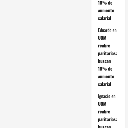
10% de
t
aumento
salarial
r
Eduardo
en
a
UOM
d
reabre
paritarias:
a
buscan
s
10% de
aumento
salarial
Ignacio
en
UOM
reabre
paritarias:
buscan