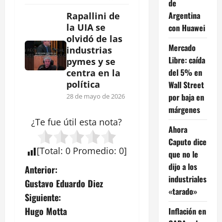
de
Argentina
Rapallini de
la UIA se
con Huawei
olvidó de las
Mercado
industrias
Libre: caída
pymes y se
del 5% en
centra en la
política
Wall Street
por baja en
28 de mayo de 2026
márgenes
¿Te fue útil esta
nota
?
Ahora
Caputo dice
[
Total
:
0
Promedio
:
0
]
que no le
dijo a los
N
Anterior:
industriales
Gustavo Eduardo Diez
a
«tarado»
Siguiente:
v
Hugo Motta
Inflación en