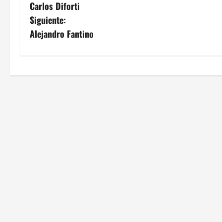
Carlos Diforti
a
Siguiente:
v
Alejandro Fantino
e
g
a
c
i
ó
n
d