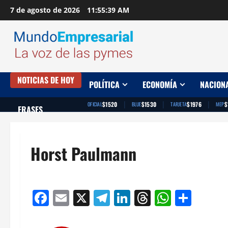
Saltar
7 de agosto de 2026
11:55:40 AM
al
contenido
NOTICIAS DE HOY
POLÍTICA
ECONOMÍA
NACION
|
|
|
$1520
$1530
$1976
$
OFICIAL
BLUE
TARJETA
MEP
FRASES
Horst Paulmann
Facebook
Email
X
Telegram
LinkedIn
Threads
Whats
Comp