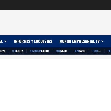
AL
INFORMES Y ENCUESTAS
MUNDO EMPRESARIAL TV
|
|
|
|
|
|
1520
$1577
$1500
$1730
$293
—
CCL
MAYORISTA
EURO
REAL
YUAN
RIE
App
artir