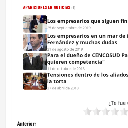
APARICIONES EN NOTICIAS
(4)
Los empresarios que siguen fi
25 de septiembre de 2019
Los empresarios en un mar de 
Fernández y muchas dudas
21 de agosto de 2019
Para el dueño de CENCOSUD Pa
quieren competencia"
11 de octubre de 2018
Tensiones dentro de los aliad
la torta
27 de abril de 2018
¿Te fue 
N
Anterior: