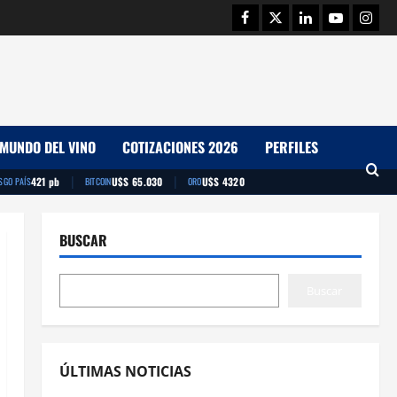
Facebook
Twitter
Linkedin
Youtube
Insta
MUNDO DEL VINO
COTIZACIONES 2026
PERFILES
|
|
421 pb
U$S 65.030
U$S 4320
SGO PAÍS
BITCOIN
ORO
BUSCAR
Buscar
ÚLTIMAS NOTICIAS