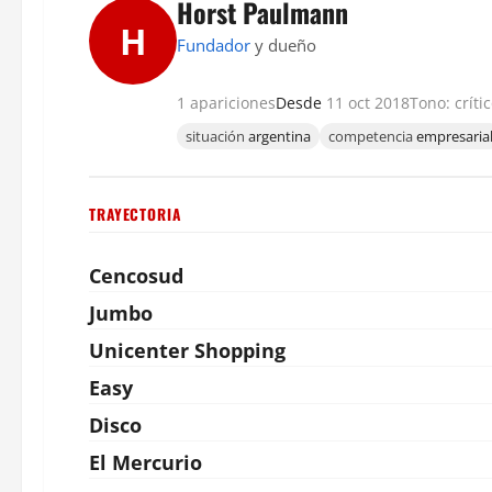
Horst Paulmann
H
Fundador
y dueño
1 apariciones
Desde
11 oct 2018
Tono: críti
situación
argentina
competencia
empresaria
TRAYECTORIA
Cencosud
Jumbo
Unicenter Shopping
Easy
Disco
El Mercurio