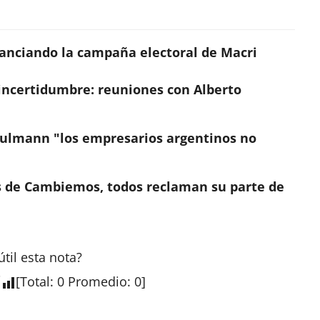
nanciando la campaña electoral de Macri
incertidumbre: reuniones con Alberto
ulmann "los empresarios argentinos no
os de Cambiemos, todos reclaman su parte de
útil esta
nota
?
[
Total
:
0
Promedio
:
0
]