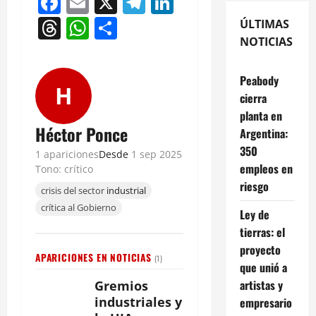
Facebook
Email
X
Telegram
LinkedIn
Threads
WhatsApp
Compartir
ÚLTIMAS
NOTICIAS
Peabody
H
cierra
planta en
Héctor Ponce
Argentina:
350
1 apariciones
Desde
1 sep 2025
empleos en
Tono: crítico
riesgo
crisis del sector
industrial
crítica al Gobierno
Ley de
tierras: el
proyecto
APARICIONES EN NOTICIAS
(1)
que unió a
artistas y
Gremios
industriales y
empresario