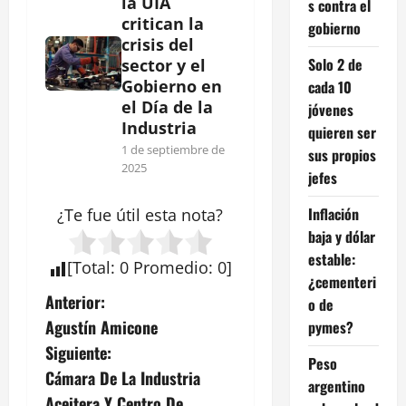
la UIA
s contra el
critican la
gobierno
crisis del
Solo 2 de
sector y el
Gobierno en
cada 10
el Día de la
jóvenes
Industria
quieren ser
1 de septiembre de
sus propios
2025
jefes
Inflación
¿Te fue útil esta
nota
?
baja y dólar
estable:
[
Total
:
0
Promedio
:
0
]
¿cementeri
N
Anterior:
o de
Agustín Amicone
pymes?
a
Siguiente:
Peso
v
Cámara De La Industria
argentino
Aceitera Y Centro De