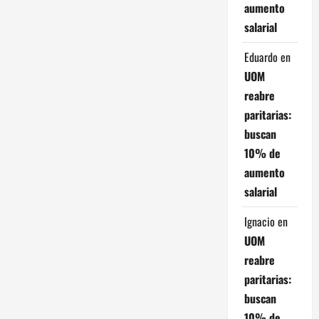
aumento
t
salarial
r
Eduardo
en
a
UOM
reabre
d
paritarias:
buscan
a
10% de
s
aumento
salarial
Ignacio
en
UOM
reabre
paritarias:
buscan
10% de