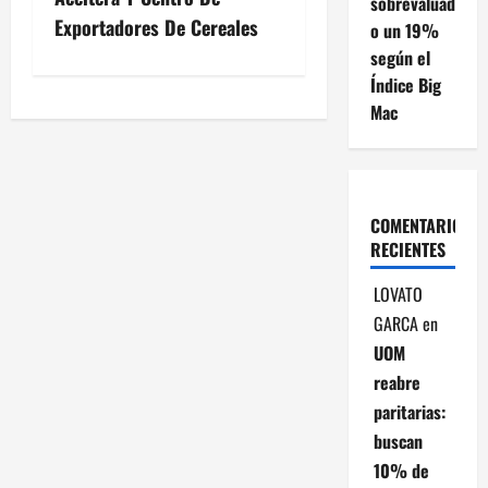
sobrevaluad
e
Exportadores De Cereales
o un 19%
g
según el
Índice Big
a
Mac
c
i
COMENTARIOS
ó
RECIENTES
n
LOVATO
GARCA
en
d
UOM
e
reabre
paritarias:
e
buscan
n
10% de