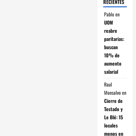
RECIENTES
n
Pablo
en
t
UOM
reabre
r
paritarias:
a
buscan
10% de
d
aumento
a
salarial
s
Raul
Monsalvo
en
Cierre de
Tostado y
Le Blé: 15
locales
menos en