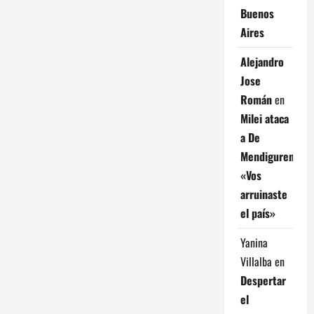
Buenos
Aires
Alejandro
Jose
Román
en
Milei ataca
a De
Mendiguren:
«Vos
arruinaste
el país»
Yanina
Villalba
en
Despertar
el