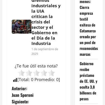
Gremios
menos:
industriales y
Cierra
la UIA
empresa
critican la
textil
crisis del
exitosa de
sector y el
Catamarca
Gobierno en
creada por
el Día de la
un pool de
Industria
reconocidas
1 de septiembre de
marcas
2025
Gobierno
¿Te fue útil esta
nota
?
recibe
préstamo
[
Total
:
0
Promedio
:
0
]
de EE. UU. y
oculta 3,8
N
Anterior:
billones de
Juan Speroni
a
pesos
Siguiente: