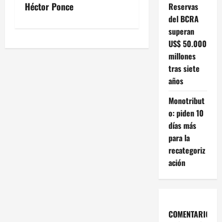
v
Héctor Ponce
Reservas
del BCRA
e
superan
US$ 50.000
g
millones
a
tras siete
años
c
Monotribut
i
o: piden 10
días más
ó
para la
n
recategoriz
ación
d
e
e
COMENTARIOS