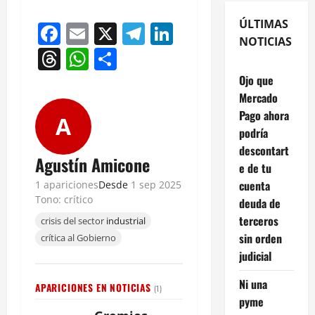
ÚLTIMAS
Facebook
Email
X
Telegram
LinkedIn
NOTICIAS
Threads
WhatsApp
Compartir
Ojo que
Mercado
Pago ahora
A
podría
descontart
Agustín Amicone
e de tu
cuenta
1 apariciones
Desde
1 sep 2025
Tono: crítico
deuda de
terceros
crisis del sector
industrial
sin orden
crítica al Gobierno
judicial
Ni una
APARICIONES EN NOTICIAS
(1)
pyme