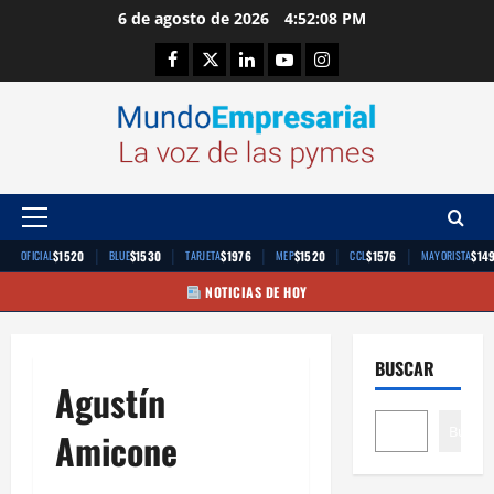
Saltar
6 de agosto de 2026
4:52:08 PM
al
Facebook
Twitter
Linkedin
Youtube
Instagram
contenido
Menú
principal
|
|
|
|
|
$1520
$1530
$1976
$1520
$1576
$14
OFICIAL
BLUE
TARJETA
MEP
CCL
MAYORISTA
NOTICIAS DE HOY
BUSCAR
Agustín
Buscar
Amicone