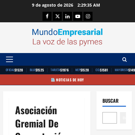
Saltar
9 de agosto de 2026
2:29:36 AM
al
Facebook
Twitter
Linkedin
Youtube
Instagram
contenido
Menú
principal
|
|
|
|
|
$1520
$1525
$1976
$1528
$1581
$14
OFICIAL
BLUE
TARJETA
MEP
CCL
MAYORISTA
NOTICIAS DE HOY
BUSCAR
Asociación
Buscar
Gremial De