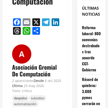
Computación
ÚLTIMAS
NOTICIAS
Facebook
Email
X
Telegram
LinkedIn
Reforma
Threads
WhatsApp
Compartir
laboral: 800
convenios
destrabado
s tras
A
acuerdo
CGT-
Asociación Gremial
Gobierno
De Computación
Récord de
2 apariciones
Desde
6 oct 2025
quiebras:
Última
23 may 2026
3.000
Tono: crítico
pymes
despidos
subsidios
cerrarán en
automatización