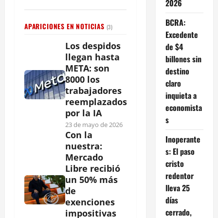
2026
BCRA:
APARICIONES EN NOTICIAS
(3)
Excedente
Los despidos
de $4
llegan hasta
billones sin
META: son
destino
8000 los
claro
trabajadores
inquieta a
reemplazados
economista
por la IA
s
23 de mayo de 2026
Con la
Inoperante
nuestra:
s: El paso
Mercado
cristo
Libre recibió
redentor
un 50% más
lleva 25
de
días
exenciones
cerrado,
impositivas