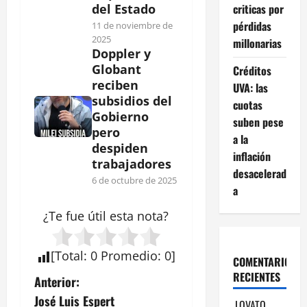
criticas por
del Estado
pérdidas
11 de noviembre de
2025
millonarias
Doppler y
Globant
Créditos
reciben
UVA: las
subsidios del
cuotas
Gobierno
suben pese
pero
a la
despiden
inflación
trabajadores
desacelerad
6 de octubre de 2025
a
¿Te fue útil esta
nota
?
[
Total
:
0
Promedio
:
0
]
COMENTARIOS
RECIENTES
N
Anterior:
José Luis Espert
LOVATO