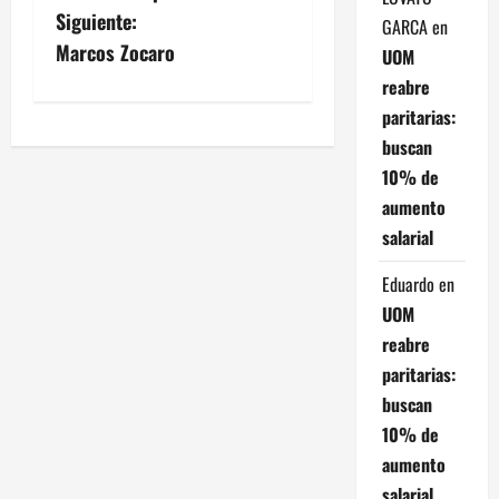
a
Siguiente:
GARCA
en
v
Marcos Zocaro
UOM
reabre
e
paritarias:
g
buscan
10% de
a
aumento
c
salarial
i
Eduardo
en
UOM
ó
reabre
paritarias:
n
buscan
d
10% de
aumento
e
salarial