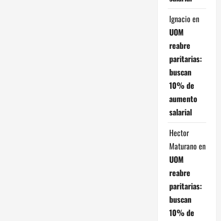
e
Ignacio
en
n
UOM
reabre
t
paritarias:
r
buscan
10% de
a
aumento
d
salarial
a
Hector
Maturano
en
s
UOM
reabre
paritarias:
buscan
10% de