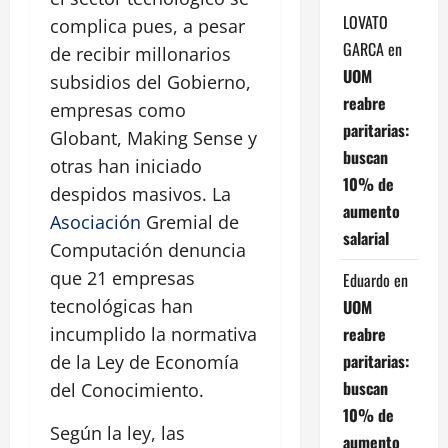
LOVATO
complica pues, a pesar
GARCA
en
de recibir millonarios
UOM
subsidios del Gobierno,
reabre
empresas como
paritarias:
Globant, Making Sense y
buscan
otras han iniciado
10% de
despidos masivos. La
aumento
Asociación
Gremial de
salarial
Computación denuncia
que 21 empresas
Eduardo
en
tecnológicas han
UOM
reabre
incumplido la normativa
paritarias:
de la Ley de Economía
buscan
del Conocimiento.
10% de
Según la ley, las
aumento