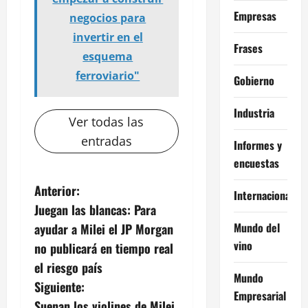
Empresas
negocios para
invertir en el
Frases
esquema
ferroviario"
Gobierno
Industria
Ver todas las
entradas
Informes y
encuestas
N
Anterior:
Internacional
Juegan las blancas: Para
a
Mundo del
ayudar a Milei el JP Morgan
v
vino
no publicará en tiempo real
el riesgo país
e
Mundo
Siguiente:
Empresarial
Suenan los violines de Milei