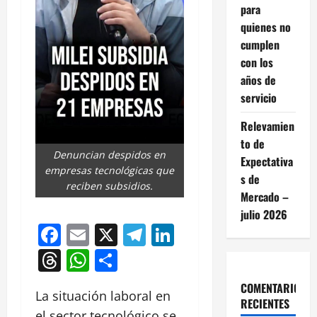
para
quienes no
cumplen
con los
años de
servicio
Relevamien
to de
Denuncian despidos en
Expectativa
empresas tecnológicas que
s de
reciben subsidios.
Mercado –
julio 2026
Facebook
Email
X
Telegram
LinkedIn
Threads
WhatsApp
Compartir
COMENTARIOS
La situación laboral en
RECIENTES
el sector tecnológico se