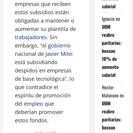
empresas que reciben
salarial
estos subsidios están
Ignacio
en
obligadas a mantener o
UOM
aumentar su plantilla de
reabre
trabajadores
. Sin
paritarias:
embargo,
el
gobierno
buscan
nacional de
Javier Milei
10% de
está subsidiando
aumento
despidos en empresas
salarial
de base tecnológica
, lo
que contradice el
Hector
Maturano
en
espíritu de promoción
UOM
del
empleo
que
reabre
deberían promover
paritarias:
estos fondos.
buscan
PUBLICIDAD