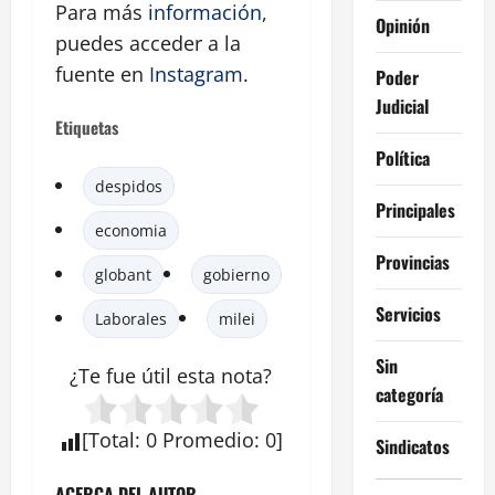
Para más
información
,
Opinión
puedes acceder a la
fuente en
Instagram
.
Poder
Judicial
Etiquetas
Política
despidos
Principales
economia
Provincias
globant
gobierno
Servicios
Laborales
milei
Sin
¿Te fue útil esta
nota
?
categoría
[
Total
:
0
Promedio
:
0
]
Sindicatos
ACERCA DEL AUTOR