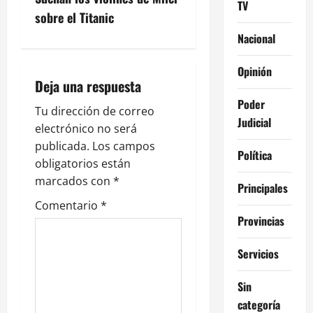
g
TV
sobre el Titanic
a
Nacional
c
Opinión
i
Deja una respuesta
Poder
ó
Tu dirección de correo
Judicial
electrónico no será
n
publicada.
Los campos
Política
obligatorios están
d
marcados con
*
Principales
e
Comentario
*
Provincias
e
Servicios
n
Sin
t
categoría