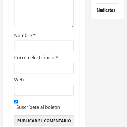
r
Sindicatos
a
d
Nombre
*
a
s
Correo electrónico
*
Web
Suscríbete al boletín