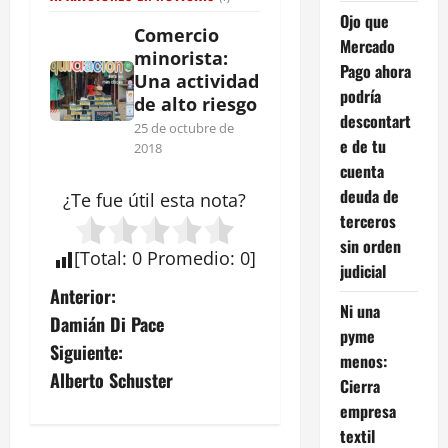
Ojo que
Comercio
Mercado
minorista:
Pago ahora
Una actividad
podría
de alto riesgo
descontart
25 de octubre de
e de tu
2018
cuenta
deuda de
¿Te fue útil esta
nota
?
terceros
sin orden
[
Total
:
0
Promedio
:
0
]
judicial
N
Anterior:
Ni una
Damián Di Pace
a
pyme
Siguiente:
menos:
v
Alberto Schuster
Cierra
empresa
e
textil