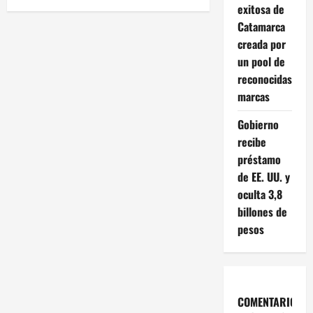
g
exitosa de
Catamarca
a
creada por
un pool de
c
reconocidas
i
marcas
Gobierno
ó
recibe
n
préstamo
de EE. UU. y
d
oculta 3,8
billones de
e
pesos
e
n
t
COMENTARIOS