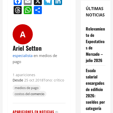
Facebook
Email
X
Telegram
LinkedIn
Threads
WhatsApp
Compartir
ÚLTIMAS
NOTICIAS
Relevamien
A
to de
Expectativa
Ariel Setton
s de
Mercado –
especialista
en medios de
julio 2026
pago
Escala
1 apariciones
salarial
Desde
25 oct 2018
Tono: crítico
encargados
medios de pago
de edificio
costos del
comercio
2026:
sueldos por
categoría
APARICIONES EN NOTICIAS
(1)