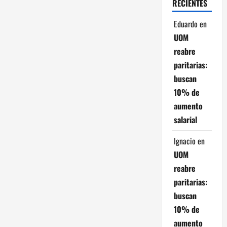
RECIENTES
r
Eduardo
en
a
UOM
reabre
d
paritarias:
a
buscan
10% de
s
aumento
salarial
Ignacio
en
UOM
reabre
paritarias:
buscan
10% de
aumento