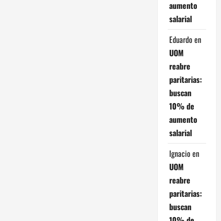
e
aumento
n
salarial
t
Eduardo
en
UOM
r
reabre
paritarias:
a
buscan
d
10% de
aumento
a
salarial
s
Ignacio
en
UOM
reabre
paritarias:
buscan
10% de