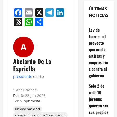
ÚLTIMAS
Facebook
Email
X
Telegram
LinkedIn
NOTICIAS
Threads
WhatsApp
Compartir
Ley de
tierras: el
proyecto
A
que unió a
artistas y
Abelardo De La
empresario
Espriella
s contra el
gobierno
presidente
electo
Solo 2 de
1 apariciones
cada 10
Desde
22 jun 2026
jóvenes
Tono:
optimista
quieren ser
unidad
nacional
sus propios
compromiso con la Constitución