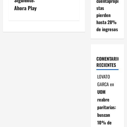
cuentapropi
v
Ahora Play
stas
pierden
e
hasta 28%
de ingresos
g
a
c
COMENTARIOS
RECIENTES
i
LOVATO
ó
GARCA
en
n
UOM
reabre
d
paritarias:
e
buscan
10% de