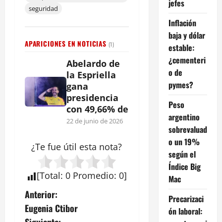
jefes
seguridad
Inflación
baja y dólar
APARICIONES EN NOTICIAS
(1)
estable:
¿cementeri
Abelardo de
o de
la Espriella
pymes?
gana
presidencia
Peso
con 49,66% de
argentino
22 de junio de 2026
sobrevaluad
o un 19%
¿Te fue útil esta
nota
?
según el
Índice Big
[
Total
:
0
Promedio
:
0
]
Mac
N
Anterior:
Precarizaci
Eugenia Ctibor
ón laboral:
a
Siguiente: