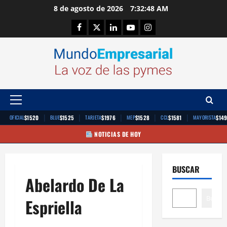
Saltar
8 de agosto de 2026
7:32:49 AM
al
Facebook
Twitter
Linkedin
Youtube
Instagram
contenido
Menú
principal
|
|
|
|
|
$1520
$1525
$1976
$1528
$1581
$14
OFICIAL
BLUE
TARJETA
MEP
CCL
MAYORISTA
NOTICIAS DE HOY
BUSCAR
Abelardo De La
Buscar
Espriella