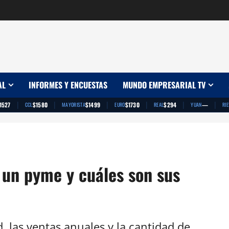
AL
INFORMES Y ENCUESTAS
MUNDO EMPRESARIAL TV
|
|
|
|
|
|
1527
$1580
$1499
$1730
$294
—
CCL
MAYORISTA
EURO
REAL
YUAN
RI
 un pyme y cuáles son sus
, las ventas anuales y la cantidad de