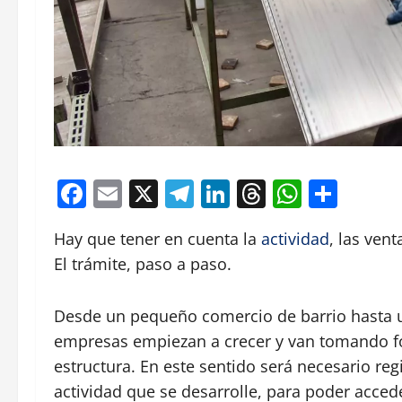
Facebook
Email
X
Telegram
LinkedIn
Threads
Whats
Comp
Hay que tener en cuenta la
actividad
, las ven
El trámite, paso a paso.
Desde un pequeño comercio de barrio hasta 
empresas empiezan a crecer y van tomando fo
estructura. En este sentido será necesario re
actividad que se desarrolle, para poder acc