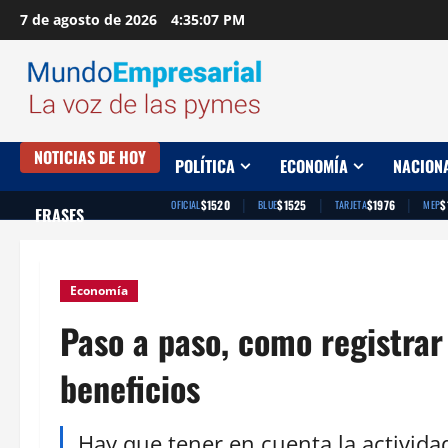
Saltar
7 de agosto de 2026
4:35:08 PM
al
contenido
NOTICIAS DE HOY
POLÍTICA
ECONOMÍA
NACION
|
|
|
$1520
$1525
$1976
$
OFICIAL
BLUE
TARJETA
MEP
FRASES
Economía
Paso a paso, como registrar
beneficios
Hay que tener en cuenta la actividad