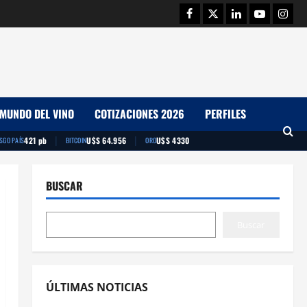
Facebook
Twitter
Linkedin
Youtube
Insta
MUNDO DEL VINO
COTIZACIONES 2026
PERFILES
|
|
421 pb
U$S 64.956
U$S 4330
ESGO PAÍS
BITCOIN
ORO
BUSCAR
Buscar
ÚLTIMAS NOTICIAS