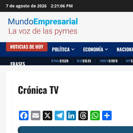
Saltar
7 de agosto de 2026
2:21:07 PM
al
contenido
NOTICIAS DE HOY
POLÍTICA
ECONOMÍA
NACION
|
|
|
$1520
$1525
$1976
$
OFICIAL
BLUE
TARJETA
MEP
FRASES
Crónica TV
Facebook
Email
X
Telegram
LinkedIn
Threads
Whats
Comp
C