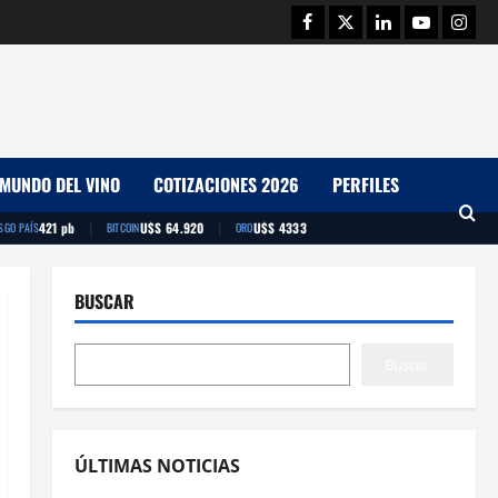
Facebook
Twitter
Linkedin
Youtube
Insta
MUNDO DEL VINO
COTIZACIONES 2026
PERFILES
|
|
421 pb
U$S 64.920
U$S 4333
SGO PAÍS
BITCOIN
ORO
BUSCAR
Buscar
ÚLTIMAS NOTICIAS