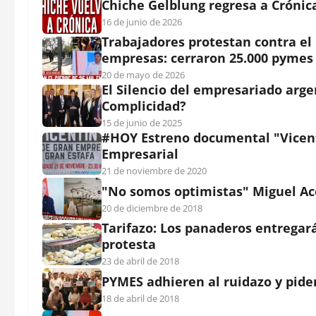
Chiche Gelblung regresa a Crónic
16 de junio de 2026
Trabajadores protestan contra el
empresas: cerraron 25.000 pymes 
20 de mayo de 2026
El Silencio del empresariado arge
Complicidad?
15 de junio de 2025
#HOY Estreno documental "Vicent
Empresarial
21 de noviembre de 2020
"No somos optimistas" Miguel Ac
20 de diciembre de 2018
Tarifazo: Los panaderos entregar
protesta
23 de abril de 2018
PYMES adhieren al ruidazo y pide
18 de abril de 2018