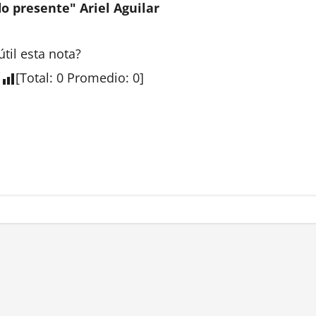
 presente" Ariel Aguilar
útil esta
nota
?
[
Total
:
0
Promedio
:
0
]