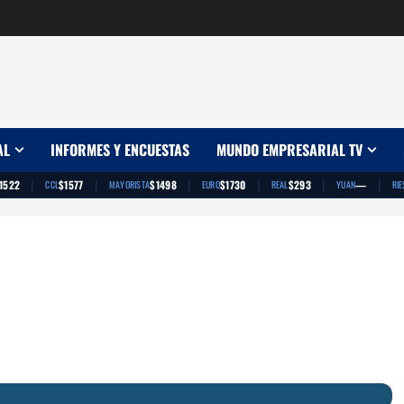
AL
INFORMES Y ENCUESTAS
MUNDO EMPRESARIAL TV
|
|
|
|
|
|
1522
$1577
$1498
$1730
$293
—
CCL
MAYORISTA
EURO
REAL
YUAN
RIE
App
artir