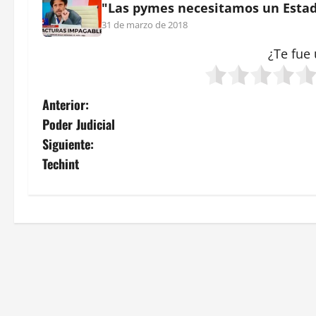
"Las pymes necesitamos un Estado
31 de marzo de 2018
¿Te fue 
N
Anterior:
Poder Judicial
a
Siguiente:
v
Techint
e
g
a
c
i