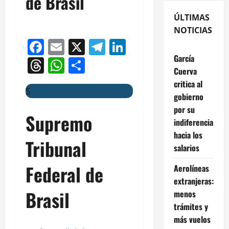
de Brasil
ÚLTIMAS
NOTICIAS
Facebook
Email
X
Telegram
LinkedIn
García
Threads
WhatsApp
Compartir
Cuerva
critica al
S
gobierno
por su
Supremo
indiferencia
hacia los
Tribunal
salarios
Federal de
Aerolíneas
extranjeras:
Brasil
menos
trámites y
más vuelos