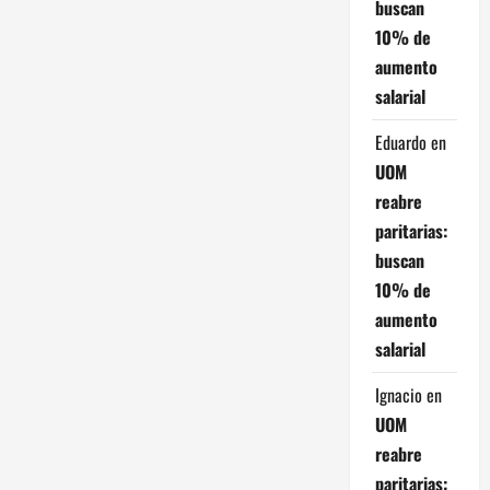
buscan
e
10% de
e
aumento
salarial
n
Eduardo
en
t
UOM
r
reabre
paritarias:
a
buscan
d
10% de
aumento
a
salarial
s
Ignacio
en
UOM
reabre
paritarias: