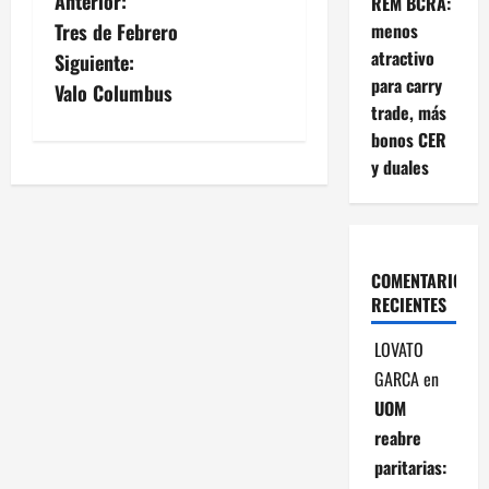
N
Anterior:
REM BCRA:
menos
Tres de Febrero
a
atractivo
Siguiente:
para carry
v
Valo Columbus
trade, más
e
bonos CER
y duales
g
a
c
COMENTARIOS
RECIENTES
i
LOVATO
ó
GARCA
en
UOM
n
reabre
d
paritarias: