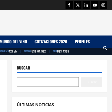
Facebook
Twitter
Linkedin
Youtube
Insta
MUNDO DEL VINO
COTIZACIONES 2026
PERFILES
|
|
421 pb
U$S 64.982
U$S 4335
SGO PAÍS
BITCOIN
ORO
BUSCAR
Buscar
ÚLTIMAS NOTICIAS