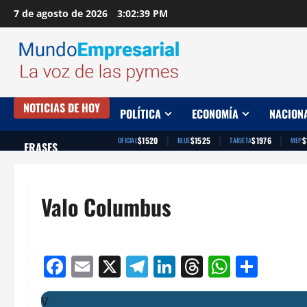
Saltar
7 de agosto de 2026
3:02:40 PM
al
contenido
NOTICIAS DE HOY
POLÍTICA
ECONOMÍA
NACION
|
|
|
$1520
$1525
$1976
$
OFICIAL
BLUE
TARJETA
MEP
FRASES
Valo Columbus
Facebook
Email
X
Telegram
LinkedIn
Threads
Whats
Comp
V