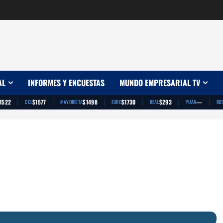
AL
INFORMES Y ENCUESTAS
MUNDO EMPRESARIAL TV
|
|
|
|
|
|
1522
$1577
$1498
$1730
$293
—
CCL
MAYORISTA
EURO
REAL
YUAN
RIE
App
artir