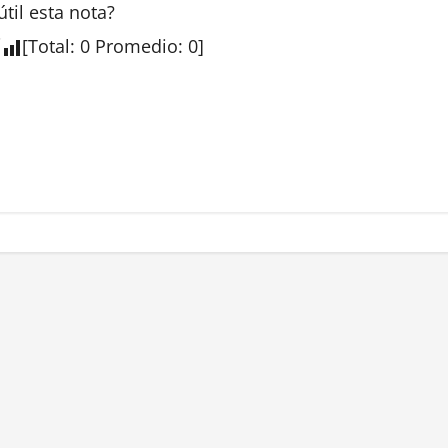
útil esta
nota
?
[
Total
:
0
Promedio
:
0
]