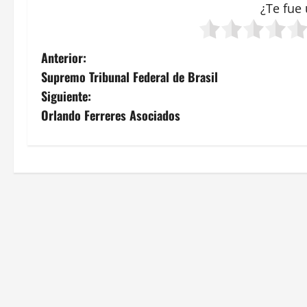
¿Te fue 
N
Anterior:
Supremo Tribunal Federal de Brasil
a
Siguiente:
v
Orlando Ferreres Asociados
e
g
a
c
i
ó