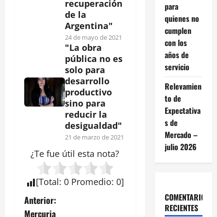
recuperación
para
de la
quienes no
Argentina"
cumplen
24 de mayo de 2021
con los
"La obra
años de
pública no es
servicio
solo para
desarrollo
Relevamien
productivo
to de
sino para
Expectativa
reducir la
s de
desigualdad"
Mercado –
21 de marzo de 2021
julio 2026
¿Te fue útil esta
nota
?
[
Total
:
0
Promedio
:
0
]
COMENTARIOS
N
Anterior:
RECIENTES
Mercuria