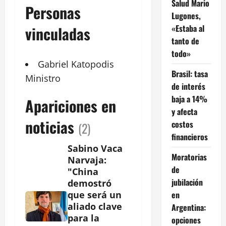
Salud Mario
Personas
Lugones,
«Estaba al
vinculadas
tanto de
todo»
Gabriel Katopodis
Brasil: tasa
Ministro
de interés
baja a 14%
Apariciones en
y afecta
noticias
costos
(2)
financieros
Sabino Vaca
Moratorias
Narvaja:
de
"China
jubilación
demostró
en
que será un
aliado clave
Argentina:
para la
opciones