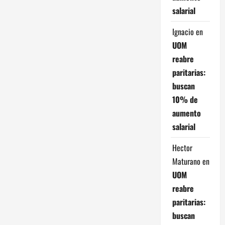
e
salarial
n
Ignacio
en
UOM
t
reabre
r
paritarias:
buscan
a
10% de
aumento
d
salarial
a
Hector
s
Maturano
en
UOM
reabre
paritarias:
buscan