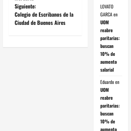
a
Siguiente:
LOVATO
v
Colegio de Escribanos de la
GARCA
en
UOM
Ciudad de Buenos Aires
e
reabre
g
paritarias:
buscan
a
10% de
aumento
c
salarial
i
Eduardo
en
ó
UOM
reabre
n
paritarias:
d
buscan
10% de
e
aumento