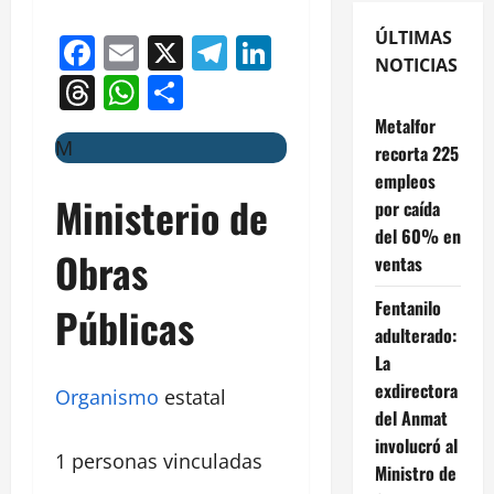
ÚLTIMAS
Facebook
Email
X
Telegram
LinkedIn
NOTICIAS
Threads
WhatsApp
Compartir
Metalfor
M
recorta 225
empleos
Ministerio de
por caída
del 60% en
Obras
ventas
Fentanilo
Públicas
adulterado:
La
exdirectora
Organismo
estatal
del Anmat
involucró al
1 personas vinculadas
Ministro de