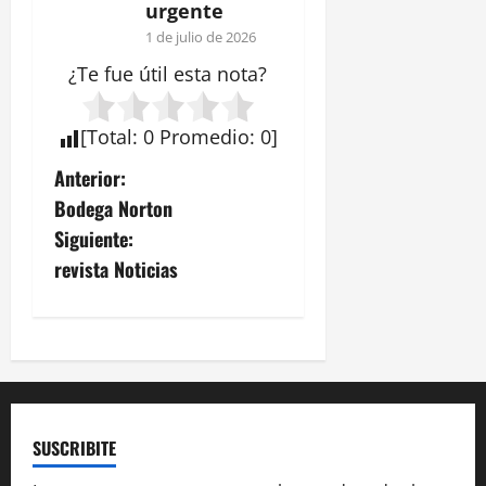
urgente
1 de julio de 2026
¿Te fue útil esta
nota
?
[
Total
:
0
Promedio
:
0
]
N
Anterior:
Bodega Norton
a
Siguiente:
v
revista Noticias
e
g
a
c
SUSCRIBITE