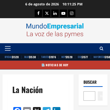
Saltar
6 de agosto de 2026
10:11:26 PM
al
Facebook
Twitter
Linkedin
Youtube
Instagram
contenido
Menú
principal
|
|
|
|
|
$1520
$1530
$1976
$1520
$1577
$15
OFICIAL
BLUE
TARJETA
MEP
CCL
MAYORISTA
NOTICIAS DE HOY
BUSCAR
La Nación
Buscar