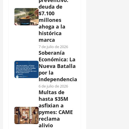
preventivo:
deuda de
$7.100
millones
ahoga a la
histórica
marca
7 de julio de 2026
Soberanía
Económica: La
Nueva Batalla
por la
Independencia
6 de julio de 2026
Multas de
hasta $35M
asfixian a
pymes: CAME
reclama
alivio