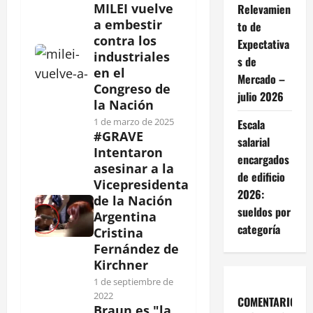
MILEI vuelve
Relevamien
a embestir
to de
contra los
Expectativa
industriales
s de
en el
Mercado –
Congreso de
julio 2026
la Nación
1 de marzo de 2025
Escala
#GRAVE
salarial
Intentaron
encargados
asesinar a la
de edificio
Vicepresidenta
2026:
de la Nación
sueldos por
Argentina
categoría
Cristina
Fernández de
Kirchner
1 de septiembre de
2022
COMENTARIOS
Braun es "la