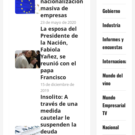
nacionalización
masiva de
Gobierno
empresas
23 de mayo de 2020
Industria
La esposa del
Presidente de
Informes y
la Nación,
encuestas
Fabiola
Yañez, se
Internacional
reunió con el
papa
Mundo del
Francisco
vino
15 de diciembre de
2019
Insolito: A
Mundo
través de una
Empresarial
medida
TV
cautelar le
suspenden la
Nacional
deuda