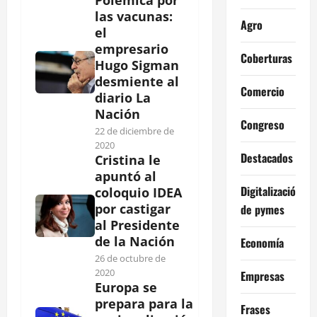
Polémica por
las vacunas:
Agro
el
empresario
Coberturas
Hugo Sigman
desmiente al
Comercio
diario La
Nación
Congreso
22 de diciembre de
2020
Destacados
Cristina le
apuntó al
Digitalización
coloquio IDEA
por castigar
de pymes
al Presidente
de la Nación
Economía
26 de octubre de
2020
Empresas
Europa se
prepara para la
Frases