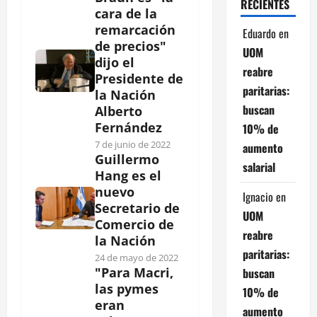
RECIENTES
cara de la
remarcación
Eduardo
en
de precios"
UOM
dijo el
reabre
Presidente de
paritarias:
la Nación
buscan
Alberto
Fernández
10% de
7 de junio de 2022
aumento
Guillermo
salarial
Hang es el
nuevo
Ignacio
en
Secretario de
UOM
Comercio de
reabre
la Nación
paritarias:
24 de mayo de 2022
"Para Macri,
buscan
las pymes
10% de
eran
aumento