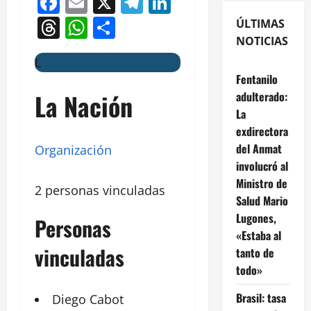
Facebook
Email
X
Telegram
LinkedIn
Threads
WhatsApp
Compartir
ÚLTIMAS
NOTICIAS
L
Fentanilo
La Nación
adulterado:
La
exdirectora
del Anmat
Organización
involucró al
Ministro de
2 personas vinculadas
Salud Mario
Lugones,
Personas
«Estaba al
vinculadas
tanto de
todo»
Brasil: tasa
Diego
Cabot