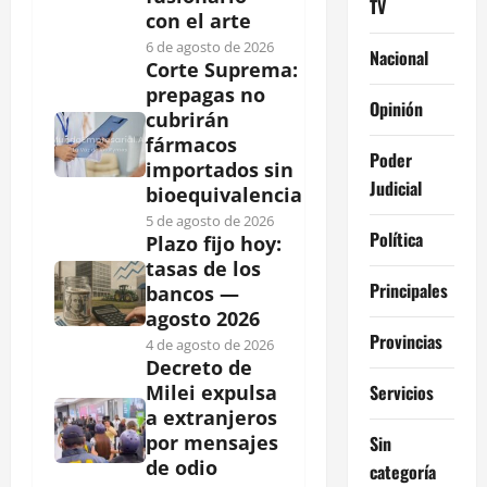
TV
con el arte
6 de agosto de 2026
Nacional
Corte Suprema:
prepagas no
Opinión
cubrirán
fármacos
Poder
importados sin
Judicial
bioequivalencia
5 de agosto de 2026
Política
Plazo fijo hoy:
tasas de los
Principales
bancos —
agosto 2026
Provincias
4 de agosto de 2026
Decreto de
Servicios
Milei expulsa
a extranjeros
por mensajes
Sin
de odio
categoría