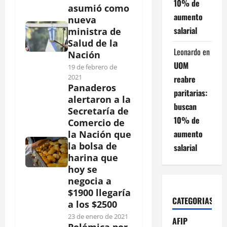
10% de
asumió como
aumento
nueva
salarial
ministra de
Salud de la
Leonardo
en
Nación
UOM
19 de febrero de
2021
reabre
Panaderos
paritarias:
alertaron a la
buscan
Secretaría de
10% de
Comercio de
aumento
la Nación que
la bolsa de
salarial
harina que
hoy se
negocia a
$1900 llegaría
CATEGORIAS
a los $2500
23 de enero de 2021
AFIP