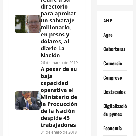
directorio
para aprobar
AFIP
un salvataje
millonario,
en pesos y
Agro
dólares, al
diario La
Coberturas
Nación
Comercio
26 de marzo de 2019
A pesar de su
baja
Congreso
capacidad
operativa el
Destacados
Ministerio de
la Producción
Digitalización
de la Nación
de pymes
despide 45
trabajadores
Economía
31 de enero de 2018