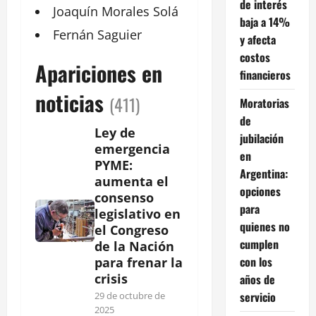
de interés
Joaquín
Morales Solá
baja a 14%
Fernán Saguier
y afecta
costos
Apariciones en
financieros
noticias
(411)
Moratorias
de
Ley de
jubilación
emergencia
en
PYME:
Argentina:
aumenta el
opciones
consenso
para
legislativo en
quienes no
el Congreso
cumplen
de la Nación
con los
para frenar la
crisis
años de
servicio
29 de octubre de
2025