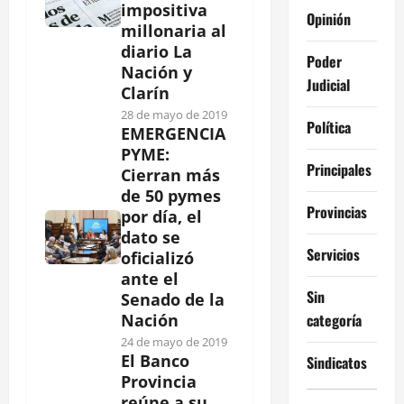
impositiva
Opinión
millonaria al
diario La
Poder
Nación y
Judicial
Clarín
28 de mayo de 2019
Política
EMERGENCIA
PYME:
Principales
Cierran más
de 50 pymes
Provincias
por día, el
dato se
Servicios
oficializó
ante el
Sin
Senado de la
categoría
Nación
24 de mayo de 2019
El Banco
Sindicatos
Provincia
reúne a su