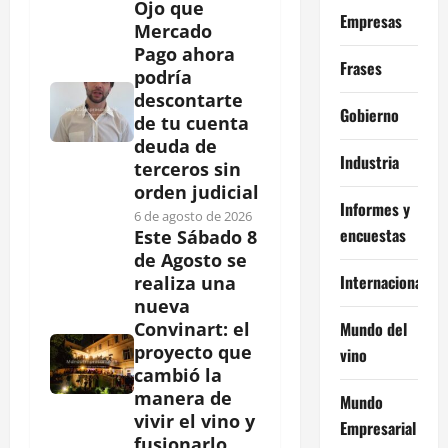
Ojo que
Empresas
Mercado
Pago ahora
Frases
podría
descontarte
Gobierno
de tu cuenta
deuda de
Industria
terceros sin
orden judicial
Informes y
6 de agosto de 2026
encuestas
Este Sábado 8
de Agosto se
Internacional
realiza una
nueva
Mundo del
Convinart: el
proyecto que
vino
cambió la
manera de
Mundo
vivir el vino y
Empresarial
fusionarlo