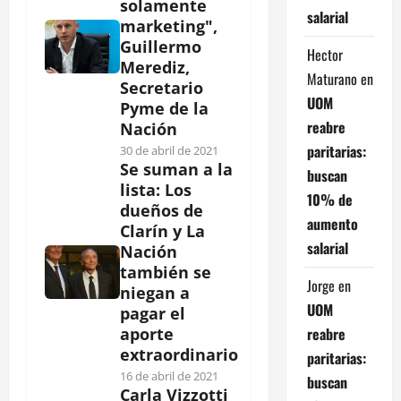
solamente
salarial
marketing",
Guillermo
Hector
Merediz,
Maturano
en
Secretario
UOM
Pyme de la
reabre
Nación
paritarias:
30 de abril de 2021
Se suman a la
buscan
lista: Los
10% de
dueños de
aumento
Clarín y La
salarial
Nación
también se
Jorge
en
niegan a
UOM
pagar el
reabre
aporte
extraordinario
paritarias:
16 de abril de 2021
buscan
Carla Vizzotti