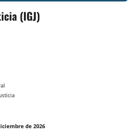
icia (IGJ)
al
usticia
diciembre de 2026