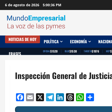
Saltar
6 de agosto de 2026
5:00:37 PM
al
contenido
NOTICIAS DE HOY
POLÍTICA
ECONOMÍA
NACION
|
|
|
$1520
$1530
$1976
$
OFICIAL
BLUE
TARJETA
MEP
FRASES
Inspección General de Justicia
Facebook
Email
X
Telegram
LinkedIn
Threads
Whats
Comp
I