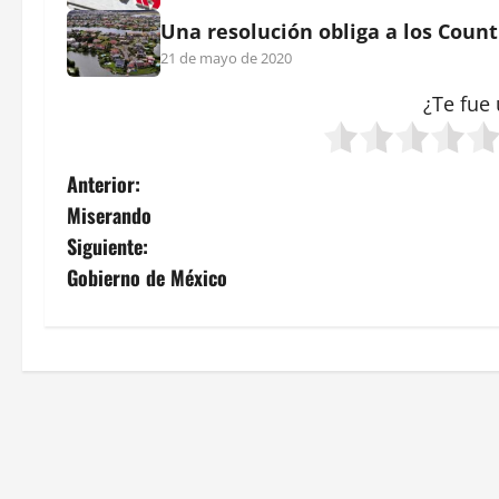
Una resolución obliga a los Coun
21 de mayo de 2020
¿Te fue 
N
Anterior:
Miserando
a
Siguiente:
v
Gobierno de México
e
g
a
c