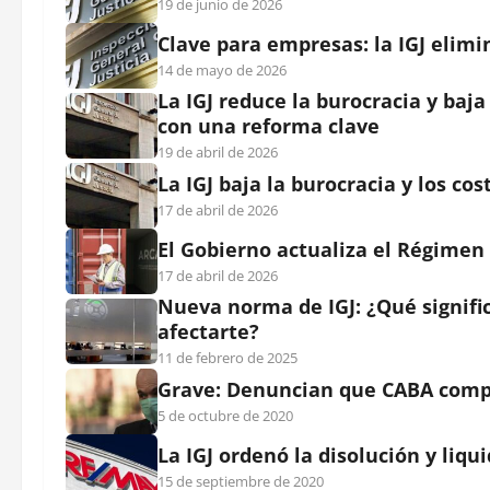
19 de junio de 2026
Clave para empresas: la IGJ elim
14 de mayo de 2026
La IGJ reduce la burocracia y baj
con una reforma clave
19 de abril de 2026
La IGJ baja la burocracia y los co
17 de abril de 2026
El Gobierno actualiza el Régimen
17 de abril de 2026
Nueva norma de IGJ: ¿Qué signific
afectarte?
11 de febrero de 2025
Grave: Denuncian que CABA compr
5 de octubre de 2020
La IGJ ordenó la disolución y liq
15 de septiembre de 2020