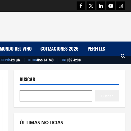
Facebook
Twitter
Linkedin
Youtube
Insta
MUNDO DEL VINO
COTIZACIONES 2026
PERFILES
|
|
421 pb
U$S 64.743
U$S 4238
ESGO PAÍS
BITCOIN
ORO
BUSCAR
Buscar
ÚLTIMAS NOTICIAS