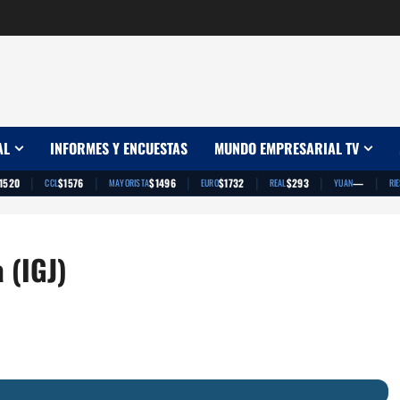
AL
INFORMES Y ENCUESTAS
MUNDO EMPRESARIAL TV
|
|
|
|
|
|
1520
$1576
$1496
$1732
$293
—
CCL
MAYORISTA
EURO
REAL
YUAN
RI
 (IGJ)
App
artir