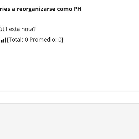
tries a reorganizarse como PH
útil esta
nota
?
[
Total
:
0
Promedio
:
0
]