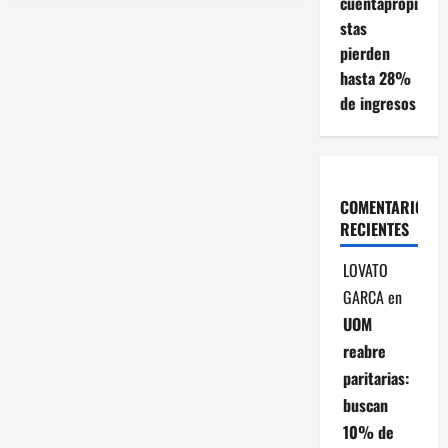
cuentapropi
a
stas
c
pierden
hasta 28%
i
de ingresos
ó
n
COMENTARIOS
d
RECIENTES
e
LOVATO
GARCA
en
e
UOM
n
reabre
paritarias:
t
buscan
r
10% de