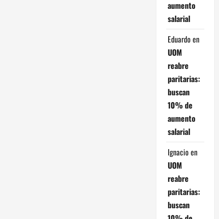
aumento
a
salarial
d
Eduardo
en
a
UOM
reabre
s
paritarias:
buscan
10% de
aumento
salarial
Ignacio
en
UOM
reabre
paritarias:
buscan
10% de