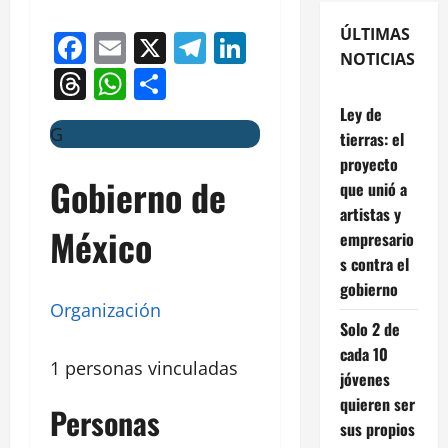
ÚLTIMAS
Facebook
Email
X
Telegram
LinkedIn
NOTICIAS
Threads
WhatsApp
Compartir
Ley de
G
tierras: el
proyecto
Gobierno de
que unió a
artistas y
México
empresario
s contra el
gobierno
Organización
Solo 2 de
cada 10
1 personas vinculadas
jóvenes
quieren ser
Personas
sus propios