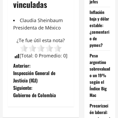
jefes
vinculadas
Inflación
baja y dólar
Claudia
Sheinbaum
estable:
Presidenta
de México
¿cementeri
o de
¿Te fue útil esta
nota
?
pymes?
Peso
[
Total
:
0
Promedio
:
0
]
argentino
N
Anterior:
sobrevaluad
Inspección General de
o un 19%
a
Justicia (IGJ)
según el
v
Siguiente:
Índice Big
Gobierno de Colombia
Mac
e
Precarizaci
g
ón laboral: