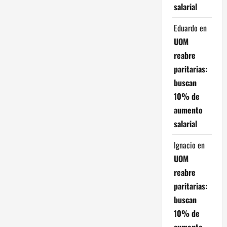
c
salarial
i
Eduardo
en
ó
UOM
reabre
n
paritarias:
buscan
d
10% de
e
aumento
salarial
e
Ignacio
en
n
UOM
t
reabre
paritarias:
r
buscan
a
10% de
aumento