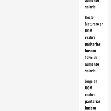
d
salarial
a
Hector
s
Maturano
en
UOM
reabre
paritarias:
buscan
10% de
aumento
salarial
Jorge
en
UOM
reabre
paritarias:
buscan