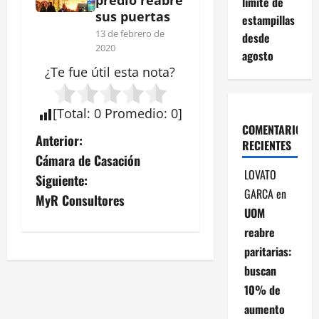
predio reabre
límite de
sus puertas
estampillas
13 de febrero de
desde
2020
agosto
¿Te fue útil esta
nota
?
[
Total
:
0
Promedio
:
0
]
COMENTARIOS
N
Anterior:
RECIENTES
Cámara de Casación
a
LOVATO
Siguiente:
GARCA
en
v
MyR Consultores
UOM
e
reabre
paritarias:
g
buscan
a
10% de
aumento