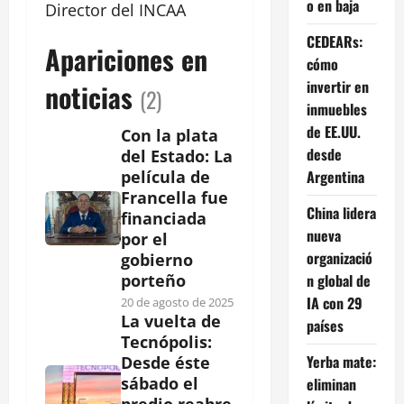
o en baja
Director
del INCAA
CEDEARs:
Apariciones en
cómo
invertir en
noticias
(2)
inmuebles
de EE.UU.
Con la plata
desde
del Estado: La
Argentina
película de
Francella fue
China lidera
financiada
nueva
por el
organizació
gobierno
n global de
porteño
IA con 29
20 de agosto de 2025
La vuelta de
países
Tecnópolis:
Yerba mate:
Desde éste
sábado el
eliminan