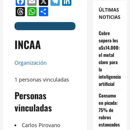
Facebook
Email
X
Telegram
LinkedIn
Threads
WhatsApp
Compartir
ÚLTIMAS
NOTICIAS
I
Cobre
INCAA
supera los
u$s14.000:
el metal
clave para
Organización
la
inteligencia
1 personas vinculadas
artificial
Personas
Consumo
en picada:
vinculadas
75% de
rubros
estancados
Carlos
Pirovano