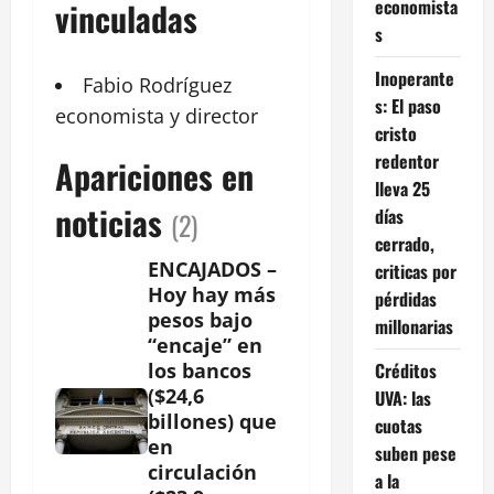
economista
vinculadas
s
Inoperante
Fabio
Rodríguez
s: El paso
economista
y director
cristo
redentor
Apariciones en
lleva 25
noticias
días
(2)
cerrado,
ENCAJADOS –
criticas por
Hoy hay más
pérdidas
pesos bajo
millonarias
“encaje” en
Créditos
los bancos
($24,6
UVA: las
billones) que
cuotas
en
suben pese
circulación
a la