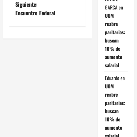
a
Siguiente:
GARCA
en
v
Encuentro Federal
UOM
reabre
e
paritarias:
g
buscan
10% de
a
aumento
c
salarial
i
Eduardo
en
UOM
ó
reabre
n
paritarias:
buscan
d
10% de
e
aumento
salarial