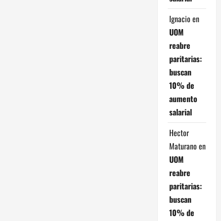
e
Ignacio
en
n
UOM
reabre
t
paritarias:
r
buscan
10% de
a
aumento
d
salarial
a
Hector
Maturano
en
s
UOM
reabre
paritarias:
buscan
10% de