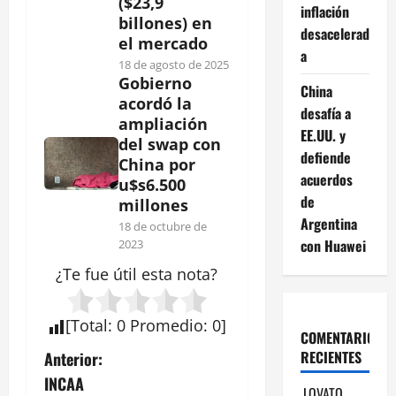
($23,9
inflación
billones) en
desacelerad
el mercado
a
18 de agosto de 2025
Gobierno
China
acordó la
desafía a
ampliación
EE.UU. y
del swap con
defiende
China por
acuerdos
u$s6.500
de
millones
Argentina
18 de octubre de
con Huawei
2023
¿Te fue útil esta
nota
?
[
Total
:
0
Promedio
:
0
]
COMENTARIOS
N
RECIENTES
Anterior:
INCAA
LOVATO