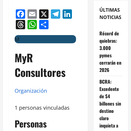
ÚLTIMAS
Facebook
Email
X
Telegram
LinkedIn
NOTICIAS
Threads
WhatsApp
Compartir
Récord de
M
quiebras:
3.000
MyR
pymes
cerrarán en
Consultores
2026
BCRA:
Excedente
Organización
de $4
billones sin
1 personas vinculadas
destino
claro
Personas
inquieta a