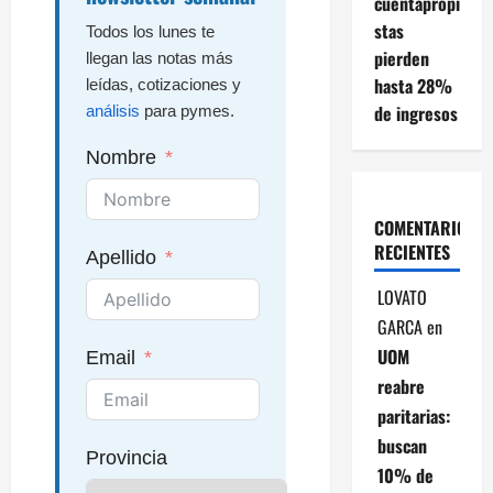
cuentapropi
stas
Todos los lunes te
pierden
llegan las notas más
hasta 28%
leídas, cotizaciones y
de ingresos
análisis
para pymes.
Nombre
COMENTARIOS
RECIENTES
Apellido
LOVATO
GARCA
en
UOM
Email
reabre
paritarias:
buscan
Provincia
10% de