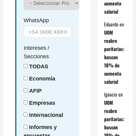
aumento
salarial
WhatsApp
Eduardo
en
UOM
reabre
Intereses
/
paritarias:
buscan
Secciones
10% de
TODAS
aumento
Economía
salarial
AFIP
Ignacio
en
UOM
Empresas
reabre
Internacional
paritarias:
buscan
Informes y
10% de
encuestas