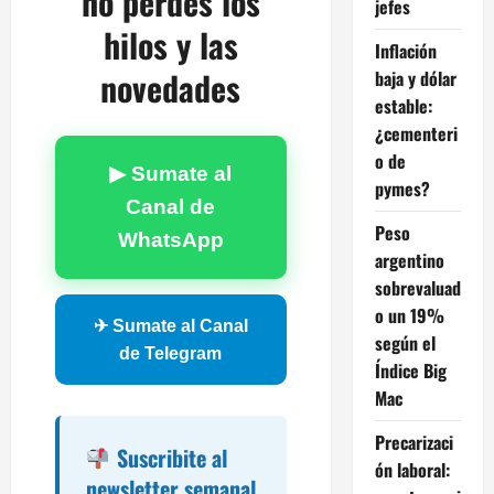
no perdés los
jefes
hilos y las
Inflación
novedades
baja y dólar
estable:
¿cementeri
o de
▶ Sumate al
pymes?
Canal de
Peso
WhatsApp
argentino
sobrevaluad
o un 19%
✈ Sumate al Canal
según el
de Telegram
Índice Big
Mac
Precarizaci
Suscribite al
ón laboral:
newsletter semanal