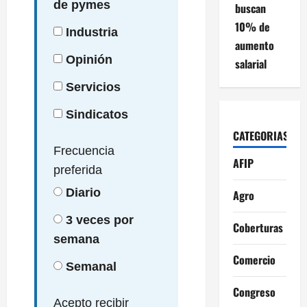
de pymes
buscan
10% de
Industria
aumento
Opinión
salarial
Servicios
Sindicatos
CATEGORIAS
Frecuencia
AFIP
preferida
Diario
Agro
3 veces por
Coberturas
semana
Comercio
Semanal
Congreso
Acepto recibir