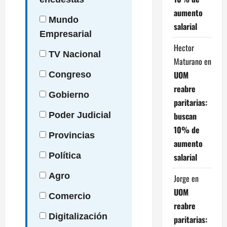
aumento
Mundo
salarial
Empresarial
Hector
TV
Nacional
Maturano
en
UOM
Congreso
reabre
Gobierno
paritarias:
buscan
Poder
Judicial
10% de
Provincias
aumento
Política
salarial
Agro
Jorge
en
UOM
Comercio
reabre
Digitalización
paritarias: