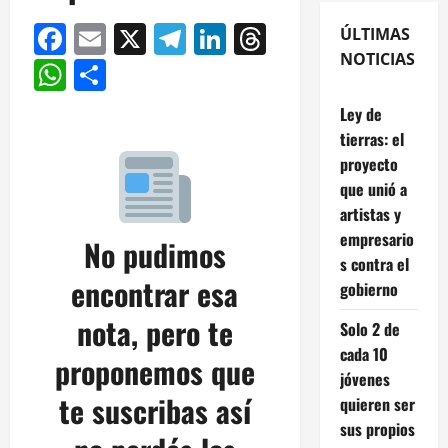
Facebook
Email
X
Telegram
LinkedIn
Threads
ÚLTIMAS
NOTICIAS
WhatsApp
Compartir
Ley de
tierras: el
proyecto
que unió a
artistas y
empresario
No pudimos
s contra el
encontrar esa
gobierno
nota, pero te
Solo 2 de
cada 10
proponemos que
jóvenes
te suscribas así
quieren ser
sus propios