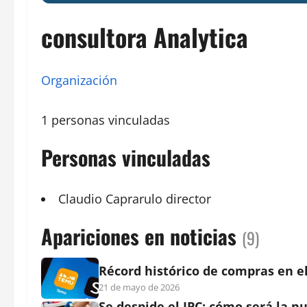
consultora Analytica
Organización
1 personas vinculadas
Personas vinculadas
Claudio
Caprarulo
director
Apariciones en noticias
(9)
Récord histórico de compras en el
21 de mayo de 2026
Se despide el IPC: cómo será la n