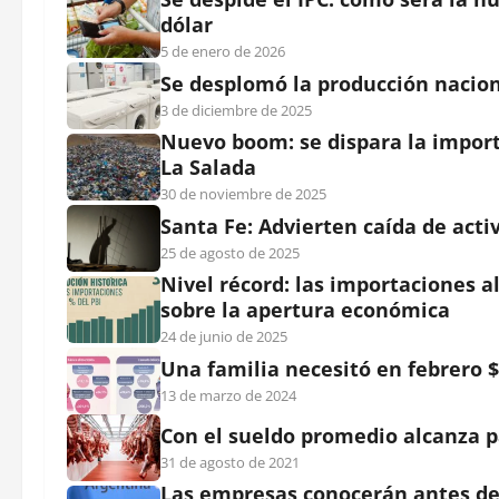
dólar
5 de enero de 2026
Se desplomó la producción nacio
3 de diciembre de 2025
Nuevo boom: se dispara la import
La Salada
30 de noviembre de 2025
Santa Fe: Advierten caída de acti
25 de agosto de 2025
Nivel récord: las importaciones a
sobre la apertura económica
24 de junio de 2025
Una familia necesitó en febrero $
13 de marzo de 2024
Con el sueldo promedio alcanza 
31 de agosto de 2021
Las empresas conocerán antes de 