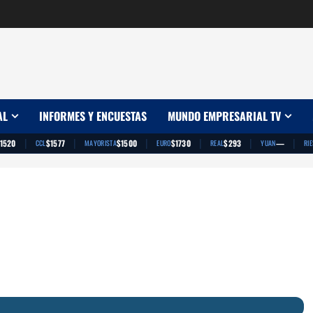
AL
INFORMES Y ENCUESTAS
MUNDO EMPRESARIAL TV
|
|
|
|
|
|
1520
$1577
$1500
$1730
$293
—
CCL
MAYORISTA
EURO
REAL
YUAN
RI
App
artir