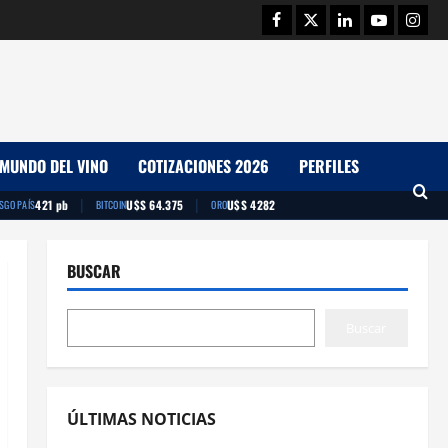
Facebook
Twitter
Linkedin
Youtube
Insta
MUNDO DEL VINO
COTIZACIONES 2026
PERFILES
|
|
421 pb
U$S 64.375
U$S 4282
ESGO PAÍS
BITCOIN
ORO
BUSCAR
Buscar
ÚLTIMAS NOTICIAS