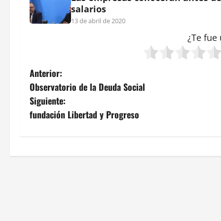
salarios
13 de abril de 2020
¿Te fue 
N
Anterior:
Observatorio de la Deuda Social
a
Siguiente:
v
fundación Libertad y Progreso
e
g
a
c
i