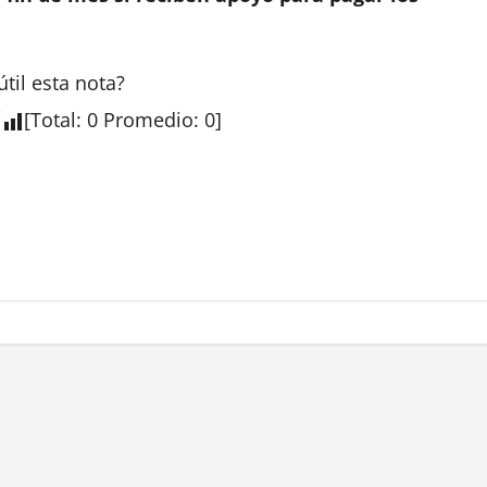
útil esta
nota
?
[
Total
:
0
Promedio
:
0
]