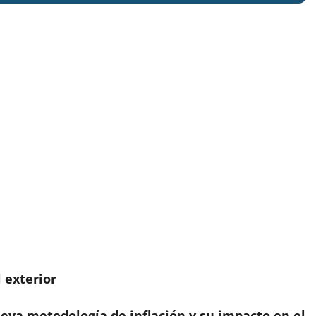
 exterior
ueva metodología de inflación y su impacto en el