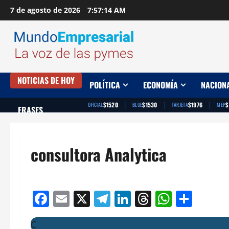
Saltar
7 de agosto de 2026
7:57:15 AM
al
contenido
NOTICIAS DE HOY
POLÍTICA
ECONOMÍA
NACION
|
|
|
$1520
$1530
$1976
$
OFICIAL
BLUE
TARJETA
MEP
FRASES
consultora Analytica
Facebook
Email
X
Telegram
LinkedIn
Threads
Whats
Comp
C