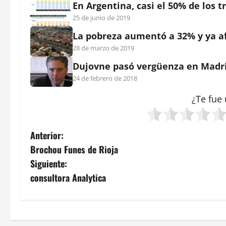
En Argentina, casi el 50% de los
25 de junio de 2019
La pobreza aumentó a 32% y ya af
28 de marzo de 2019
Dujovne pasó vergüenza en Madr
24 de febrero de 2018
¿Te fue 
N
Anterior:
Brochou Funes de Rioja
a
Siguiente:
v
consultora Analytica
e
g