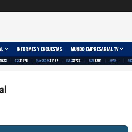
AL
INFORMES Y ENCUESTAS
MUNDO EMPRESARIAL TV
|
|
|
|
|
|
1523
$1576
$1497
$1732
$291
—
CCL
MAYORISTA
EURO
REAL
YUAN
RIE
al
App
artir