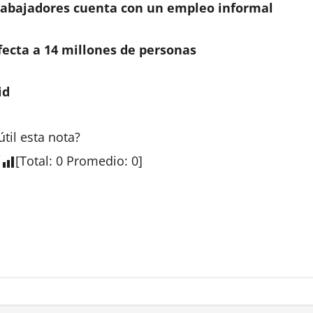
 trabajadores cuenta con un empleo informal
ecta a 14 millones de personas
id
útil esta
nota
?
[
Total
:
0
Promedio
:
0
]