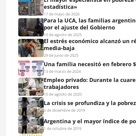
estadística»
17 de mayo de 2026
Para la UCA, las familias argenti
por el ajuste del Gobierno
10 de agosto de 2025
El estrés económico alcanzó un ré
media-baja
29 de junio de 2025
Una familia necesitó en febrero $
13 de marzo de 2024
Empleo privado: Durante la cuare
trabajadores
10 de agosto de 2020
La crisis se profundiza y la pobre
6 de diciembre de 2019
Argentina y el mayor índice de po
1 de octubre de 2019