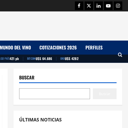
Facebook
Twitter
Linkedin
Youtube
Insta
MUNDO DEL VINO
COTIZACIONES 2026
PERFILES
|
|
421 pb
U$S 64.686
U$S 4282
SGO PAÍS
BITCOIN
ORO
BUSCAR
Buscar
ÚLTIMAS NOTICIAS