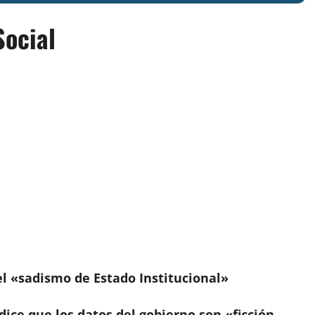
Social
 el «sadismo de Estado Institucional»
dice que los datos del gobierno son «ficción