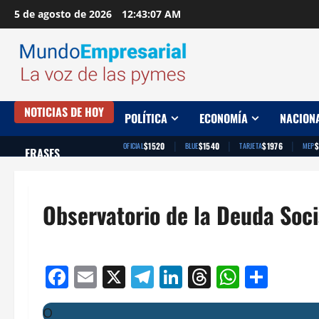
Saltar
5 de agosto de 2026
12:43:08 AM
al
contenido
NOTICIAS DE HOY
POLÍTICA
ECONOMÍA
NACION
|
|
|
$1520
$1540
$1976
$
OFICIAL
BLUE
TARJETA
MEP
FRASES
Observatorio de la Deuda Soci
Facebook
Email
X
Telegram
LinkedIn
Threads
Whats
Comp
O