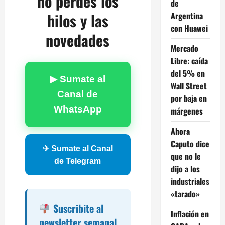
no perdés los
de
hilos y las
Argentina
con Huawei
novedades
Mercado
Libre: caída
del 5% en
▶ Sumate al
Wall Street
Canal de
por baja en
WhatsApp
márgenes
Ahora
Caputo dice
✈ Sumate al Canal
que no le
de Telegram
dijo a los
industriales
«tarado»
Suscribite al
Inflación en
newsletter semanal