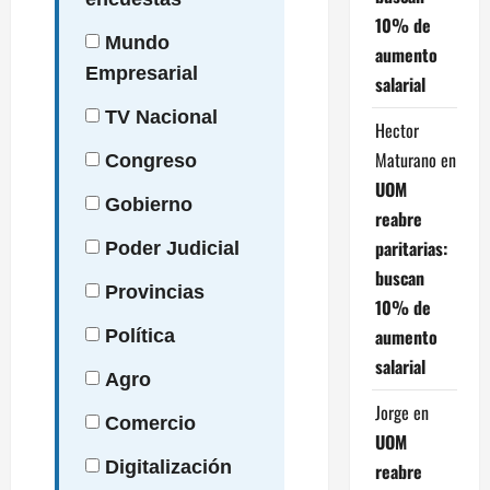
10% de
Mundo
aumento
Empresarial
salarial
TV
Nacional
Hector
Maturano
en
Congreso
UOM
Gobierno
reabre
paritarias:
Poder
Judicial
buscan
Provincias
10% de
aumento
Política
salarial
Agro
Jorge
en
Comercio
UOM
Digitalización
reabre