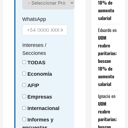
10% de
aumento
salarial
WhatsApp
Eduardo
en
UOM
reabre
Intereses
/
paritarias:
Secciones
buscan
TODAS
10% de
Economía
aumento
salarial
AFIP
Ignacio
en
Empresas
UOM
Internacional
reabre
paritarias:
Informes y
buscan
encuestas