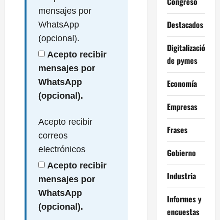
Congreso
mensajes por
Destacados
WhatsApp
(opcional).
Digitalización
Acepto recibir
de pymes
mensajes por
WhatsApp
Economía
(opcional).
Empresas
Acepto recibir
Frases
correos
electrónicos
Gobierno
Acepto recibir
Industria
mensajes por
WhatsApp
Informes y
(opcional).
encuestas