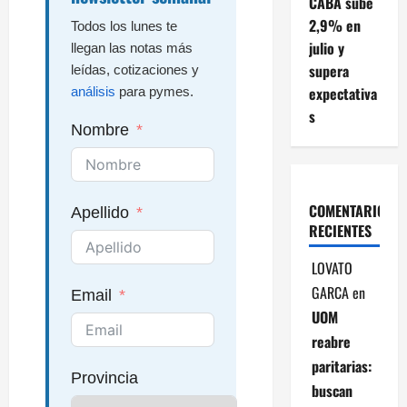
CABA sube
2,9% en
Todos los lunes te
julio y
llegan las notas más
supera
leídas, cotizaciones y
expectativa
análisis
para pymes.
s
Nombre
COMENTARIOS
Apellido
RECIENTES
LOVATO
GARCA
en
Email
UOM
reabre
paritarias:
Provincia
buscan