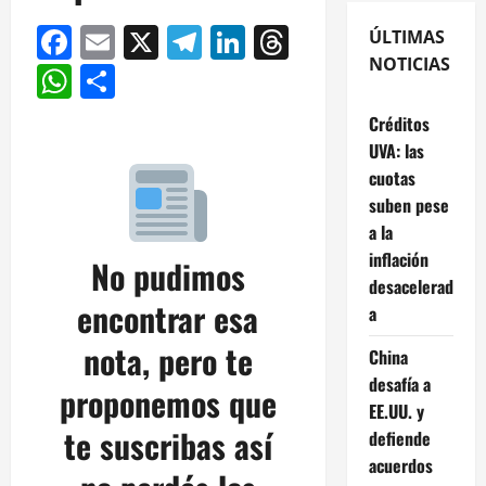
Facebook
Email
X
Telegram
LinkedIn
Threads
ÚLTIMAS
NOTICIAS
WhatsApp
Compartir
Créditos
UVA: las
cuotas
suben pese
a la
inflación
No pudimos
desacelerad
encontrar esa
a
nota, pero te
China
desafía a
proponemos que
EE.UU. y
te suscribas así
defiende
acuerdos