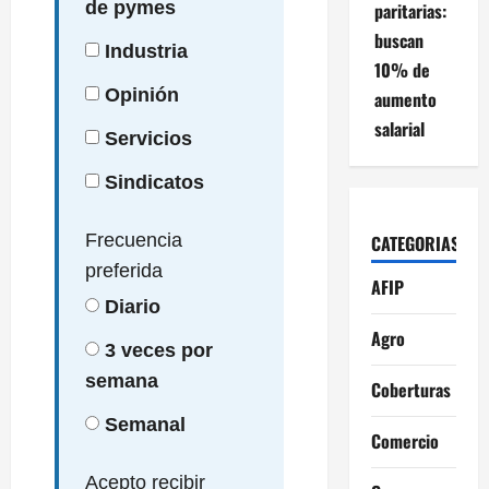
de pymes
paritarias:
buscan
Industria
10% de
Opinión
aumento
salarial
Servicios
Sindicatos
Frecuencia
CATEGORIAS
preferida
AFIP
Diario
Agro
3 veces por
semana
Coberturas
Semanal
Comercio
Acepto recibir