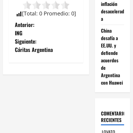
inflación
desacelerad
[
Total
:
0
Promedio
:
0
]
a
N
Anterior:
China
ING
a
desafía a
Siguiente:
EE.UU. y
v
Cáritas Argentina
defiende
acuerdos
e
de
g
Argentina
con Huawei
a
c
i
COMENTARIOS
RECIENTES
ó
LOVATO