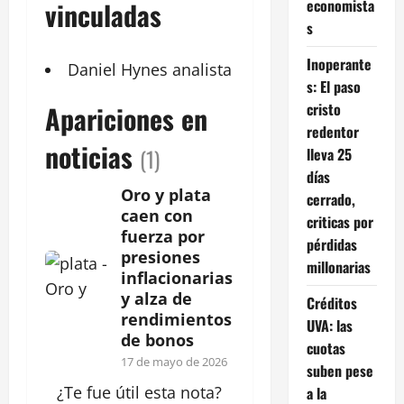
economista
vinculadas
s
Inoperante
Daniel Hynes
analista
s: El paso
cristo
Apariciones en
redentor
noticias
(1)
lleva 25
días
Oro y plata
cerrado,
caen con
criticas por
fuerza por
pérdidas
presiones
millonarias
inflacionarias
y alza de
Créditos
rendimientos
UVA: las
de bonos
cuotas
17 de mayo de 2026
suben pese
¿Te fue útil esta
nota
?
a la