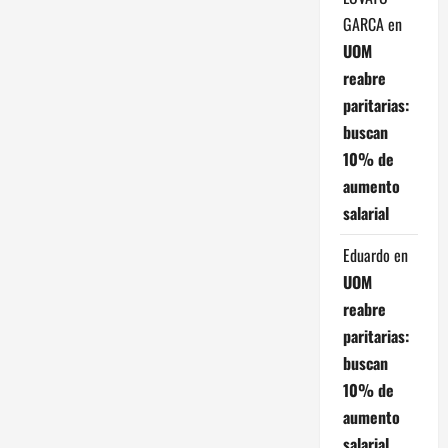
n
GARCA
en
d
UOM
reabre
e
paritarias:
buscan
e
10% de
n
aumento
salarial
t
Eduardo
en
r
UOM
a
reabre
paritarias:
d
buscan
a
10% de
aumento
s
salarial