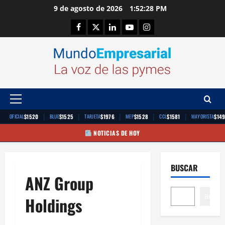
Saltar
9 de agosto de 2026
1:52:29 PM
al
Facebook
Twitter
Linkedin
Youtube
Instagram
contenido
Menú
principal
|
|
|
|
|
$1520
$1525
$1976
$1528
$1581
$14
OFICIAL
BLUE
TARJETA
MEP
CCL
MAYORISTA
NOTICIAS DE HOY
BUSCAR
ANZ Group
Buscar
Holdings