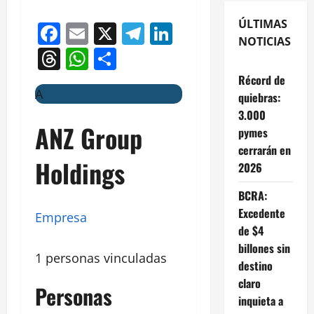
ÚLTIMAS
Facebook
Email
X
Telegram
LinkedIn
NOTICIAS
Threads
WhatsApp
Compartir
Récord de
A
quiebras:
3.000
ANZ Group
pymes
cerrarán en
Holdings
2026
BCRA:
Excedente
Empresa
de $4
billones sin
1 personas vinculadas
destino
claro
Personas
inquieta a