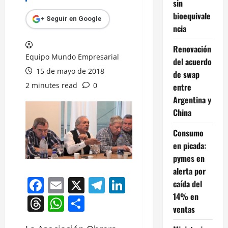
sin
bioequivale
+ Seguir en Google
ncia
Renovación
Equipo Mundo Empresarial
del acuerdo
15 de mayo de 2018
de swap
2 minutes read
0
entre
Argentina y
China
Consumo
en picada:
pymes en
alerta por
Facebook
Email
X
Telegram
LinkedIn
caída del
14% en
Threads
WhatsApp
Compartir
ventas