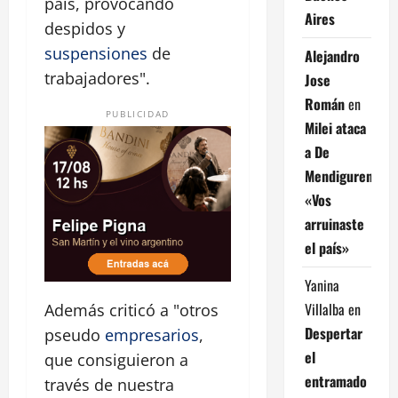
país, provocando
Aires
despidos y
suspensiones
de
Alejandro
trabajadores".
Jose
Román
en
PUBLICIDAD
Milei ataca
a De
Mendiguren:
«Vos
arruinaste
el país»
Yanina
Villalba
en
Además criticó a "otros
Despertar
pseudo
empresarios
,
el
que consiguieron a
entramado
través de nuestra