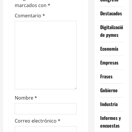
e
marcados con
*
Destacados
Comentario
*
e
Digitalización
n
de pymes
t
Economía
r
Empresas
a
Frases
d
Gobierno
a
Nombre
*
Industria
s
Informes y
Correo electrónico
*
encuestas