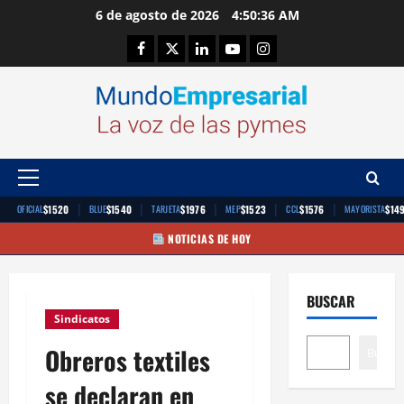
Saltar
6 de agosto de 2026
4:50:37 AM
al
Facebook
Twitter
Linkedin
Youtube
Instagram
contenido
Menú
principal
|
|
|
|
|
$1520
$1540
$1976
$1523
$1576
$14
OFICIAL
BLUE
TARJETA
MEP
CCL
MAYORISTA
NOTICIAS DE HOY
BUSCAR
Sindicatos
Obreros textiles
Buscar
se declaran en