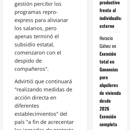
productivo
gestión percibir los
frente al
programas repro-
individualismo
express para alivianar
externo
los salarios, pero
apenas terminó el
Horacio
subsidio estatal,
Gálvez
en
comenzaron con el
Exención
despido de
total en
compañeros".
Ganancias
para
Advirtió que continuará
alquileres
"realizando medidas de
de vivienda
acción directa en
desde
diferentes
2026
establecimientos" del
Exención
país "a fin de acrecentar
completa
las jornadas de protesta