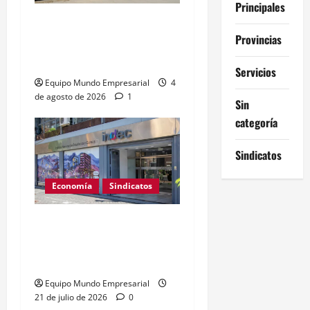
Principales
UOM reabre paritarias:
Provincias
buscan 10% de aumento
salarial
Servicios
Equipo Mundo Empresarial
4
de agosto de 2026
1
Sin
categoría
Sindicatos
Economía
Sindicatos
Salarios argentinos
superan inflación por
tercer mes consecutivo
Equipo Mundo Empresarial
21 de julio de 2026
0