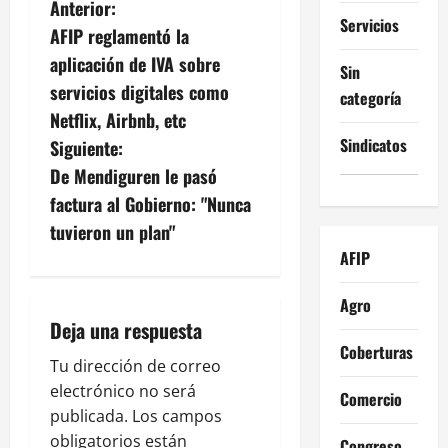
N
Anterior:
Servicios
AFIP reglamentó la
a
aplicación de IVA sobre
Sin
v
servicios digitales como
categoría
Netflix, Airbnb, etc
e
Sindicatos
Siguiente:
g
De Mendiguren le pasó
factura al Gobierno: "Nunca
a
tuvieron un plan"
c
AFIP
i
Agro
Deja una respuesta
ó
Coberturas
Tu dirección de correo
n
electrónico no será
Comercio
publicada.
Los campos
d
obligatorios están
Congreso