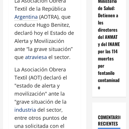
La Asociación Obrera
Ministerio
de Salud:
Textil de la República
Detienen a
Argentina
(AOTRA), que
los
conduce Hugo Benitez,
directores
declaró hoy el Estado de
del ANMAT
Alerta y Movilización
y del INAME
ante “la grave situación”
por las 114
que
atraviesa
el sector.
muertes
por
La Asociación Obrera
fentanilo
Textil (AOT) declaró el
contaminad
"estado de alerta y
o
movilización" ante la
"grave situación de la
industria
del sector,
COMENTARIOS
entre otros puntos de
RECIENTES
una solicitada con el