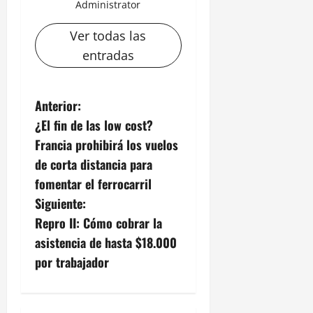
Administrator
Ver todas las
entradas
N
Anterior:
¿El fin de las low cost?
a
Francia prohibirá los vuelos
v
de corta distancia para
fomentar el ferrocarril
e
Siguiente:
g
Repro II: Cómo cobrar la
asistencia de hasta $18.000
a
por trabajador
c