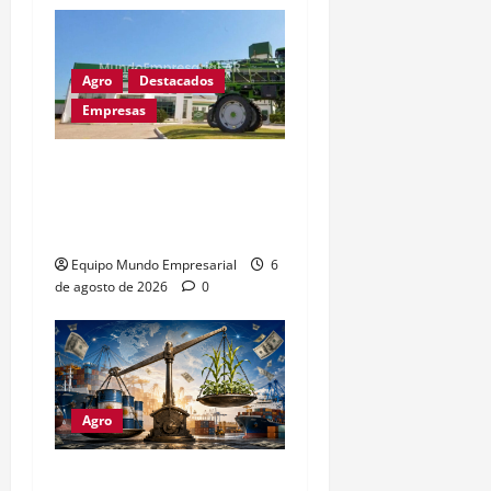
Agro
Destacados
Empresas
Metalfor recorta 225
empleos por caída del
60% en ventas
Equipo Mundo Empresarial
6
de agosto de 2026
0
Agro
Petróleo crudo lidera