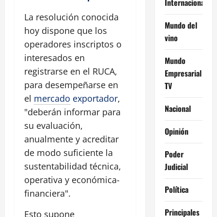
Internacional
La resolución conocida
Mundo del
hoy dispone que los
vino
operadores inscriptos o
interesados en
Mundo
registrarse en el RUCA,
Empresarial
para desempeñarse en
TV
el
mercado
exportador
,
Nacional
"deberán informar para
su evaluación,
Opinión
anualmente y acreditar
de modo suficiente la
Poder
sustentabilidad técnica,
Judicial
operativa y económica-
Política
financiera".
Principales
Esto supone