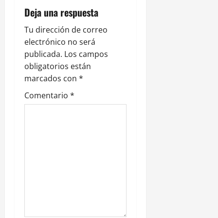
i
Deja una respuesta
ó
Tu dirección de correo
n
electrónico no será
publicada.
Los campos
d
obligatorios están
e
marcados con
*
Comentario
*
e
n
t
r
a
d