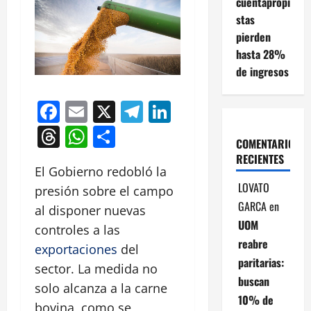
cuentapropi
stas
pierden
hasta 28%
de ingresos
Facebook
Email
X
Telegram
LinkedIn
Threads
WhatsApp
Compartir
COMENTARIOS
RECIENTES
El Gobierno redobló la
LOVATO
presión sobre el campo
GARCA
en
al disponer nuevas
UOM
controles a las
reabre
exportaciones
del
paritarias:
sector. La medida no
buscan
solo alcanza a la carne
10% de
bovina, como se