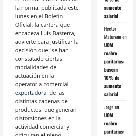
aumento
la norma, publicada este
salarial
lunes en el Boletín
Oficial, la cartera que
Hector
encabeza Luis Basterra,
Maturano
en
advierte para justificar la
UOM
decisión que "se han
reabre
constatado ciertas
paritarias:
modalidades de
buscan
actuación en la
10% de
operatoria comercial
aumento
exportadora
, de las
salarial
distintas cadenas de
Jorge
en
productos, que generan
UOM
distorsiones en la
reabre
actividad comercial y
paritarias:
dificultan el pleno