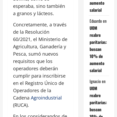
aumento
esperaba, sino también
salarial
a granos y lácteos.
Eduardo
en
Concretamente, a través
UOM
de la Resolución
reabre
60/2021, el Ministerio de
paritarias:
Agricultura, Ganadería y
buscan
Pesca, sumó nuevos
10% de
requisitos que los
aumento
operadores deberán
salarial
cumplir para inscribirse
Ignacio
en
en el Registro Único de
UOM
Operadores de la
reabre
Cadena
Agroindustrial
paritarias:
(RUCA).
buscan
En los considerandos de
10% de