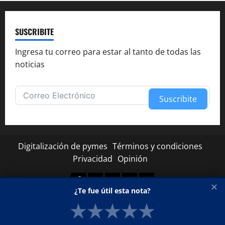
SUSCRIBITE
Ingresa tu correo para estar al tanto de todas las
noticias
Suscribite
Alternative:
Digitalización de pymes
Términos y condiciones
Privacidad
Opinión
Facebook
Twitter
Linkedin
Youtube
Instagram
✕
¿Te fue útil esta nota?
★
★
★
★
★
Copyright © Todos los derechos reservados.
|
MoreNews
por AF themes.