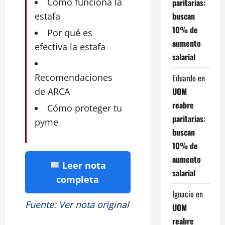
Cómo funciona la
paritarias:
buscan
estafa
10% de
Por qué es
aumento
efectiva la estafa
salarial
Recomendaciones
Eduardo
en
UOM
de ARCA
reabre
Cómo proteger tu
paritarias:
pyme
buscan
10% de
aumento
Leer nota
salarial
completa
Ignacio
en
Fuente
:
Ver nota original
UOM
reabre