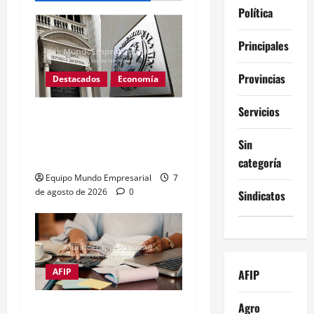
Política
Principales
Provincias
Destacados
Economía
Servicios
Reservas del BCRA caen
u$s1.224 millones tras
Sin
pago al FMI
categoría
Equipo Mundo Empresarial
7
de agosto de 2026
0
Sindicatos
AFIP
AFIP
Agro
Impuestos frenan al 72%