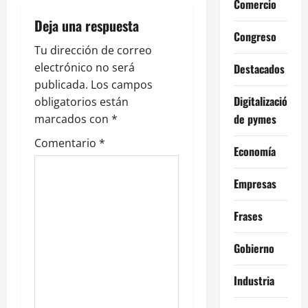
c
Comercio
i
Deja una respuesta
Congreso
ó
Tu dirección de correo
electrónico no será
Destacados
n
publicada.
Los campos
Digitalización
obligatorios están
d
de pymes
marcados con
*
e
Comentario
*
Economía
e
Empresas
n
Frases
t
Gobierno
r
Industria
a