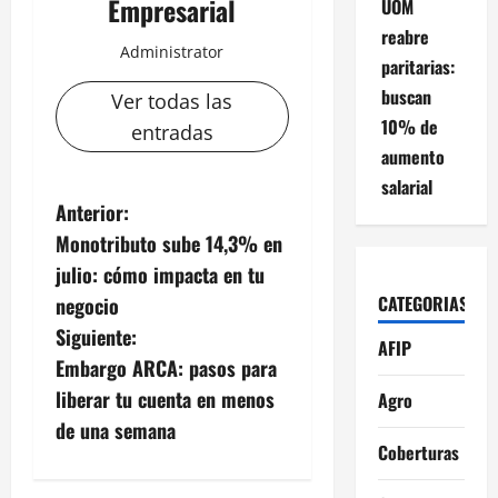
Empresarial
UOM
reabre
Administrator
paritarias:
buscan
Ver todas las
10% de
entradas
aumento
salarial
N
Anterior:
Monotributo sube 14,3% en
a
julio: cómo impacta en tu
v
CATEGORIAS
negocio
Siguiente:
e
AFIP
Embargo ARCA: pasos para
g
liberar tu cuenta en menos
Agro
de una semana
a
Coberturas