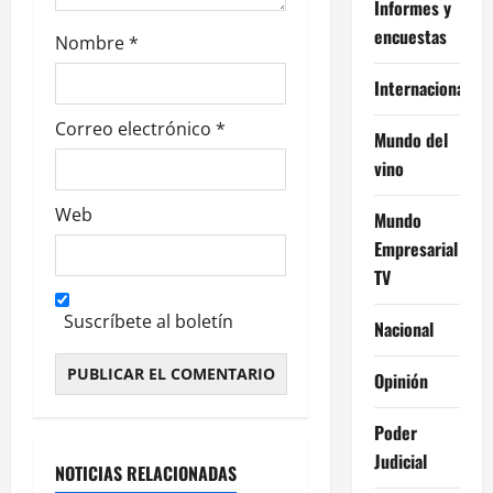
d
Informes y
encuestas
Nombre
*
a
Internacional
s
Correo electrónico
*
Mundo del
vino
Web
Mundo
Empresarial
TV
Suscríbete al boletín
Nacional
Opinión
Alternative:
Poder
Judicial
NOTICIAS RELACIONADAS