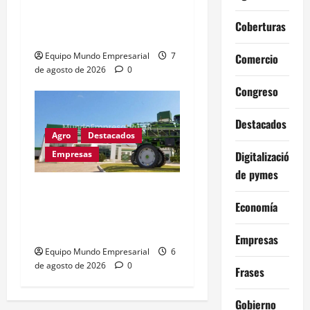
de las empresas
Coberturas
argentinas
Equipo Mundo Empresarial
7
Comercio
de agosto de 2026
0
Congreso
Destacados
Agro
Destacados
Digitalización
Empresas
de pymes
Metalfor recorta 225
Economía
empleos por caída del
60% en ventas
Empresas
Equipo Mundo Empresarial
6
de agosto de 2026
0
Frases
Gobierno