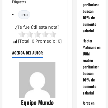
Etiquetas
paritarias:
buscan
arca
10% de
aumento
¿Te fue útil esta nota?
salarial
Hector
[
Total
:
0
Promedio
:
0
]
Maturano
en
ACERCA DEL AUTOR
UOM
reabre
paritarias:
buscan
10% de
aumento
salarial
Equipo Mundo
Jorge
en