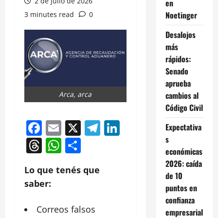
2 de julio de 2026
en
Noetinger
3 minutes read
0
Desalojos
más
rápidos:
Senado
aprueba
cambios al
Arca, arca
Código Civil
Facebook
Email
X
Telegram
LinkedIn
Expectativa
s
Threads
WhatsApp
Compartir
económicas
2026: caída
Lo que tenés que
de 10
saber:
puntos en
confianza
Correos falsos
empresarial