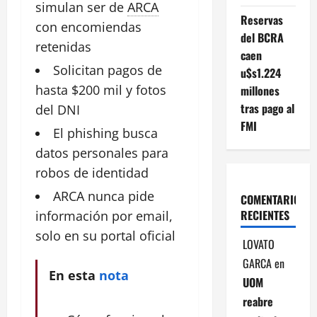
simulan ser de
ARCA
Reservas
con encomiendas
del BCRA
retenidas
caen
Solicitan
pagos
de
u$s1.224
hasta $200 mil y fotos
millones
tras pago al
del DNI
FMI
El phishing busca
datos personales para
robos de
identidad
ARCA nunca pide
COMENTARIOS
RECIENTES
información
por email,
solo en su portal oficial
LOVATO
GARCA
en
En esta
nota
UOM
reabre