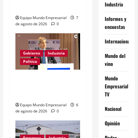
críticos de la industria y
Industria
la UIA responde
Informes y
Equipo Mundo Empresarial
7
de agosto de 2026
0
encuestas
Internacional
Gobierno
Industria
Mundo del
Política
vino
Caputo califica de
Mundo
Empresarial
«tarados» a defensores
TV
de la industria
Equipo Mundo Empresarial
6
Nacional
de agosto de 2026
0
Opinión
Poder
Empresas
Industria