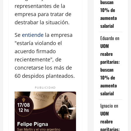
buscan
representantes de la
10% de
empresa para tratar de
aumento
destrabar la situación.
salarial
Se
entiende
la empresa
Eduardo
en
"estaría violando el
UOM
acuerdo firmado
reabre
recientemente", de
paritarias:
concretarse los más de
buscan
60 despidos planteados.
10% de
aumento
PUBLICIDAD
salarial
Ignacio
en
UOM
reabre
paritarias: