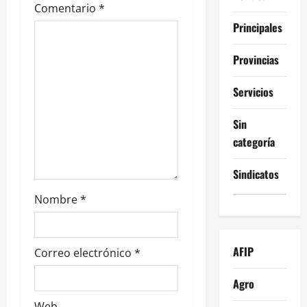
e
Comentario
*
Principales
e
Provincias
n
t
Servicios
r
Sin
categoría
a
Sindicatos
d
Nombre
*
a
s
AFIP
Correo electrónico
*
Agro
Web