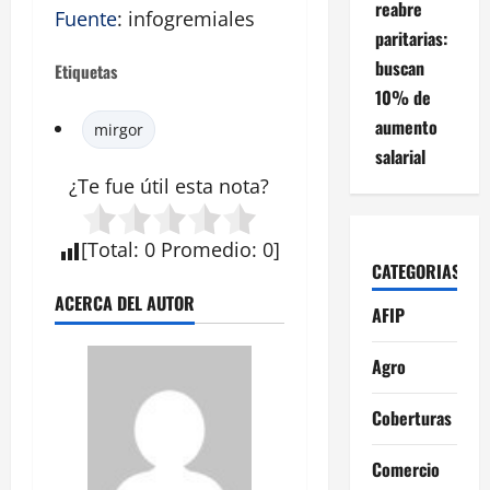
reabre
Fuente
: infogremiales
paritarias:
buscan
Etiquetas
10% de
aumento
mirgor
salarial
¿Te fue útil esta
nota
?
[
Total
:
0
Promedio
:
0
]
CATEGORIAS
ACERCA DEL AUTOR
AFIP
Agro
Coberturas
Comercio