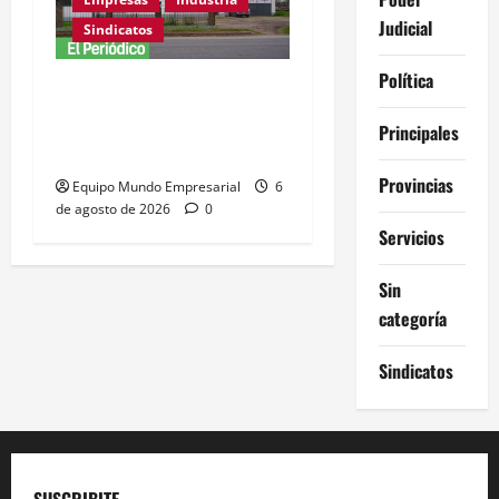
Judicial
Sindicatos
Política
Adamobili cierra tras 60
años: 15 empleados
Principales
pierden su trabajo
Provincias
Equipo Mundo Empresarial
6
de agosto de 2026
0
Servicios
Sin
categoría
Sindicatos
SUSCRIBITE