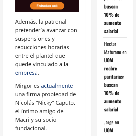
buscan
10% de
Además, la patronal
aumento
pretendería avanzar con
salarial
suspensiones y
Hector
reducciones horarias
Maturano
en
entre el plantel que
UOM
quede vinculado a la
reabre
empresa
.
paritarias:
buscan
Mirgor es
actualmente
10% de
una firma propiedad de
aumento
Nicolás "Nicky" Caputo,
salarial
el íntimo amigo de
Macri y su socio
Jorge
en
fundacional.
UOM