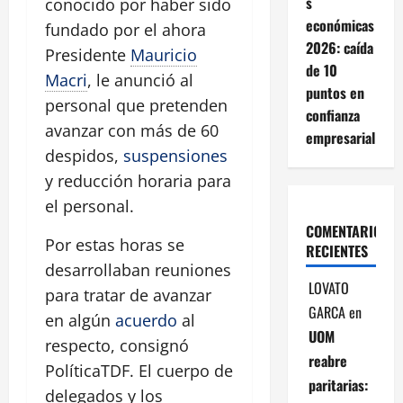
s
conocido por haber sido
económicas
fundado por el ahora
2026: caída
Presidente
Mauricio
de 10
Macri
, le anunció al
puntos en
personal que pretenden
confianza
avanzar con más de 60
empresarial
despidos,
suspensiones
y reducción horaria para
el personal.
COMENTARIOS
Por estas horas se
RECIENTES
desarrollaban reuniones
LOVATO
para tratar de avanzar
GARCA
en
en algún
acuerdo
al
UOM
respecto, consignó
reabre
PolíticaTDF. El cuerpo de
paritarias:
delegados y los