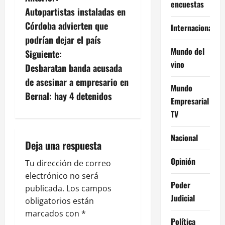
N
encuestas
Autopartistas instaladas en
a
Córdoba advierten que
Internacional
v
podrían dejar el país
Mundo del
Siguiente:
e
vino
Desbaratan banda acusada
g
de asesinar a empresario en
Mundo
Bernal: hay 4 detenidos
a
Empresarial
TV
c
Nacional
i
Deja una respuesta
Opinión
ó
Tu dirección de correo
electrónico no será
Poder
n
publicada.
Los campos
Judicial
obligatorios están
d
marcados con
*
Política