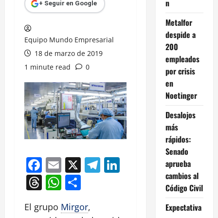
n
+ Seguir en Google
Metalfor
despide a
Equipo Mundo Empresarial
200
18 de marzo de 2019
empleados
1 minute read
0
por crisis
en
Noetinger
Desalojos
más
rápidos:
Senado
Facebook
Email
X
Telegram
LinkedIn
aprueba
cambios al
Threads
WhatsApp
Compartir
Código Civil
El grupo
Mirgor
,
Expectativa