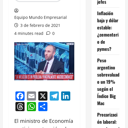
jefes
Inflación
Equipo Mundo Empresarial
baja y dólar
3 de febrero de 2021
estable:
4 minutes read
0
¿cementeri
o de
pymes?
Peso
argentino
sobrevaluad
o un 19%
según el
Facebook
Email
X
Telegram
LinkedIn
Índice Big
Mac
Threads
WhatsApp
Compartir
Precarizaci
El ministro de Economía
ón laboral: