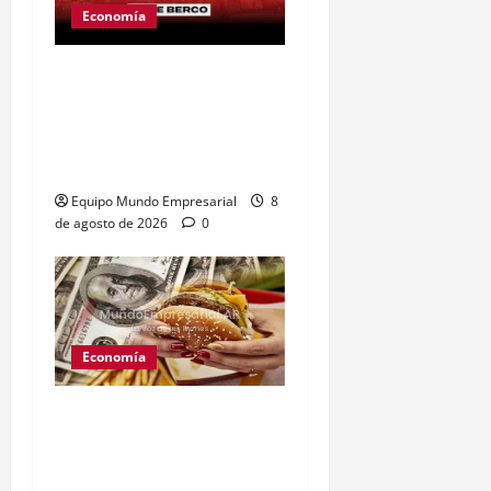
Economía
Ley de tierras: el
proyecto que unió a
artistas y empresarios
contra el gobierno
Equipo Mundo Empresarial
8
de agosto de 2026
0
Economía
Peso argentino
sobrevaluado un 19%
según el Índice Big Mac