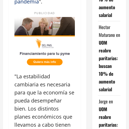
pandemia
".
aumento
PUBLICIDAD
salarial
Hector
Maturano
en
UOM
reabre
paritarias:
buscan
10% de
"La estabilidad
aumento
cambiaria es necesaria
salarial
para que la economía se
pueda desempeñar
Jorge
en
bien. Los distintos
UOM
planes económicos que
reabre
paritarias:
llevamos a cabo tienen