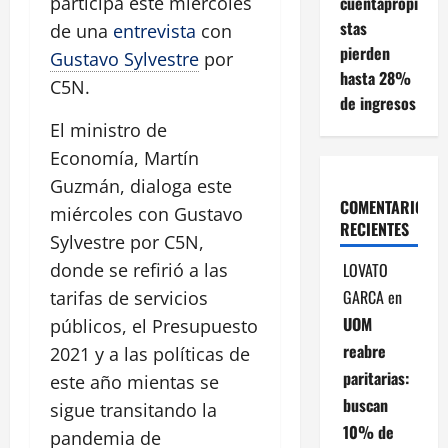
cuentapropi
participa este miércoles
stas
de una
entrevista
con
pierden
Gustavo Sylvestre
por
hasta 28%
C5N.
de ingresos
El ministro de
Economía, Martín
Guzmán, dialoga este
COMENTARIOS
miércoles con Gustavo
RECIENTES
Sylvestre por C5N,
LOVATO
donde se refirió a las
GARCA
en
tarifas de servicios
UOM
públicos, el Presupuesto
reabre
2021 y a las políticas de
paritarias:
este año mientas se
buscan
sigue transitando la
10% de
pandemia de