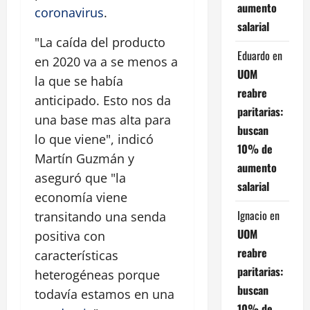
aumento
coronavirus
.
salarial
"La caída del producto
Eduardo
en
en 2020 va a se menos a
UOM
la que se había
reabre
anticipado. Esto nos da
paritarias:
una base mas alta para
buscan
lo que viene", indicó
10% de
Martín Guzmán y
aumento
aseguró que "la
salarial
economía viene
Ignacio
en
transitando una senda
UOM
positiva con
reabre
características
paritarias:
heterogéneas porque
buscan
todavía estamos en una
10% de