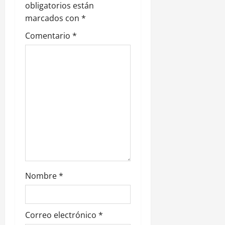
e
obligatorios están
marcados con
*
e
Comentario
*
n
t
r
a
d
a
s
Nombre
*
Correo electrónico
*