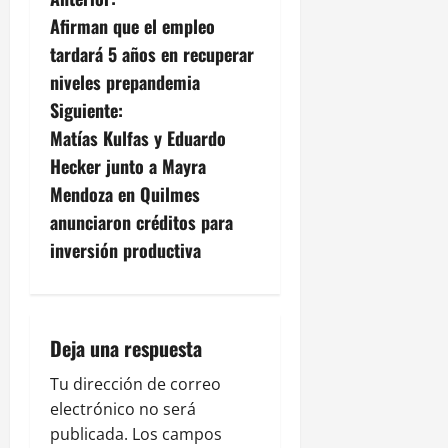
N
Afirman que el empleo
a
tardará 5 años en recuperar
v
niveles prepandemia
Siguiente:
e
Matías Kulfas y Eduardo
g
Hecker junto a Mayra
Mendoza en Quilmes
a
anunciaron créditos para
c
inversión productiva
i
ó
Deja una respuesta
n
Tu dirección de correo
electrónico no será
d
publicada.
Los campos