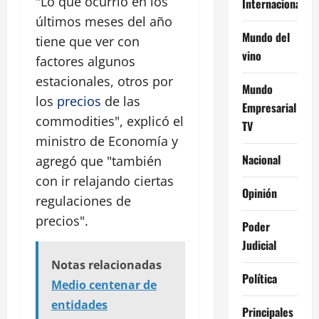
"Lo que ocurrió en los
Internacional
últimos meses del año
Mundo del
tiene que ver con
vino
factores algunos
estacionales, otros por
Mundo
los
precios
de las
Empresarial
commodities", explicó el
TV
ministro de Economía y
Nacional
agregó que "también
con ir relajando ciertas
Opinión
regulaciones de
precios".
Poder
Judicial
Notas relacionadas
Política
Medio centenar de
entidades
Principales