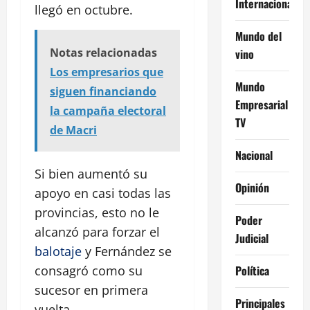
Internacional
llegó en octubre.
Mundo del
Notas relacionadas
vino
Los empresarios que
Mundo
siguen financiando
Empresarial
la campaña electoral
TV
de Macri
Nacional
Si bien aumentó su
Opinión
apoyo en casi todas las
provincias, esto no le
Poder
alcanzó para forzar el
Judicial
balotaje
y Fernández se
Política
consagró como su
sucesor en primera
Principales
vuelta.