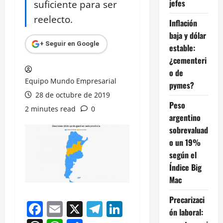
jefes
suficiente para ser
reelecto.
Inflación
baja y dólar
+ Seguir en Google
estable:
¿cementeri
o de
Equipo Mundo Empresarial
pymes?
28 de octubre de 2019
Peso
2 minutes read
0
argentino
sobrevaluad
o un 19%
según el
Índice Big
Mac
Precarizaci
Facebook
Email
X
Telegram
LinkedIn
ón laboral: