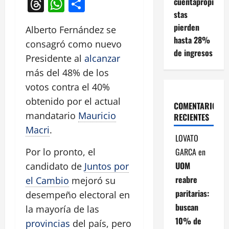
Threads
WhatsApp
Compartir
cuentapropi
stas
pierden
Alberto Fernández se
hasta 28%
consagró como nuevo
de ingresos
Presidente al
alcanzar
más del 48% de los
votos contra el 40%
obtenido por el actual
COMENTARIOS
mandatario
Mauricio
RECIENTES
Macri
.
LOVATO
GARCA
en
Por lo pronto, el
UOM
candidato de
Juntos por
reabre
el Cambio
mejoró su
paritarias:
desempeño electoral en
buscan
la mayoría de las
10% de
provincias
del país, pero