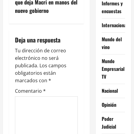
que deja Macri en manos del
Informes y
c
nuevo gobierno
encuestas
i
Internacional
ó
Deja una respuesta
Mundo del
n
vino
Tu dirección de correo
electrónico no será
d
Mundo
publicada.
Los campos
Empresarial
e
obligatorios están
TV
marcados con
*
e
Nacional
Comentario
*
n
Opinión
t
Poder
r
Judicial