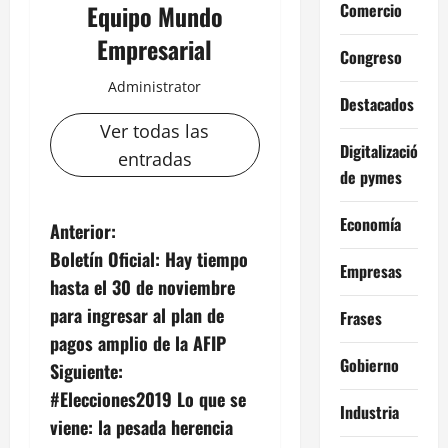
Comercio
Equipo Mundo
Empresarial
Congreso
Administrator
Destacados
Ver todas las
Digitalización
entradas
de pymes
Economía
N
Anterior:
Boletín Oficial: Hay tiempo
a
Empresas
hasta el 30 de noviembre
v
para ingresar al plan de
Frases
pagos amplio de la AFIP
e
Gobierno
Siguiente:
g
#Elecciones2019 Lo que se
Industria
viene: la pesada herencia
a