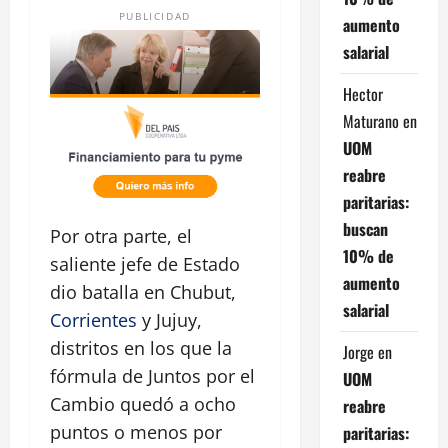
PUBLICIDAD
aumento
salarial
Hector
Maturano
en
UOM
reabre
paritarias:
buscan
Por otra parte, el
10% de
saliente jefe de Estado
aumento
dio batalla en Chubut,
salarial
Corrientes
y Jujuy,
distritos en los que la
Jorge
en
fórmula de Juntos por el
UOM
Cambio quedó a ocho
reabre
puntos o menos por
paritarias: