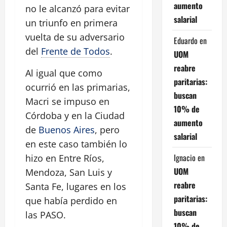
aumento
no le alcanzó para evitar
salarial
un triunfo en primera
vuelta de su adversario
Eduardo
en
del
Frente de Todos
.
UOM
reabre
Al igual que como
paritarias:
ocurrió en las primarias,
buscan
Macri se impuso en
10% de
Córdoba y en la Ciudad
aumento
de
Buenos Aires
, pero
salarial
en este caso también lo
Ignacio
en
hizo en Entre Ríos,
UOM
Mendoza, San Luis y
reabre
Santa Fe, lugares en los
paritarias:
que había perdido en
buscan
las PASO.
10% de