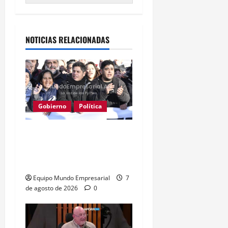
Alternative:
NOTICIAS RELACIONADAS
Gobierno
Política
Kicillof acusa a Milei: los
salarios no alcanzan para
lo básico
Equipo Mundo Empresarial
7
de agosto de 2026
0