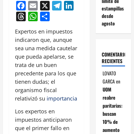
límite de
Facebook
Email
X
Telegram
LinkedIn
estampillas
Threads
WhatsApp
Compartir
desde
agosto
Expertos en impuestos
indicaron que, aunque
sea una medida cautelar
COMENTARIOS
que pueda apelarse, se
RECIENTES
trata de un buen
LOVATO
precedente para los que
GARCA
en
tienen dudas; el
UOM
organismo fiscal
reabre
relativizó su
importancia
paritarias:
Los expertos en
buscan
impuestos anticiparon
10% de
que el primer fallo en
aumento