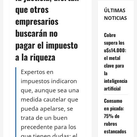
que otros
ÚLTIMAS
empresarios
NOTICIAS
buscarán no
Cobre
pagar el impuesto
supera los
u$s14.000:
a la riqueza
el metal
clave para
Expertos en
la
impuestos indicaron
inteligencia
artificial
que, aunque sea una
medida cautelar que
Consumo
pueda apelarse, se
en picada:
75% de
trata de un buen
rubros
precedente para los
estancados
que tienen dudas; el