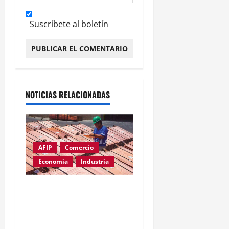
Suscríbete al boletín
Alternative:
NOTICIAS RELACIONADAS
AFIP
Comercio
Economía
Industria
Cobre supera los
u$s14.000: el metal clave
para la inteligencia