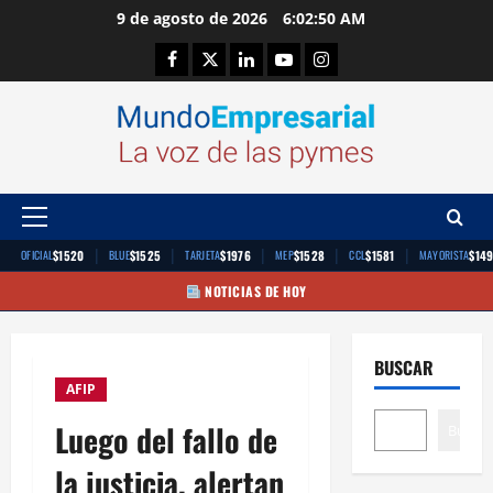
Saltar
9 de agosto de 2026
6:02:51 AM
al
Facebook
Twitter
Linkedin
Youtube
Instagram
contenido
Menú
principal
|
|
|
|
|
$1520
$1525
$1976
$1528
$1581
$14
OFICIAL
BLUE
TARJETA
MEP
CCL
MAYORISTA
NOTICIAS DE HOY
BUSCAR
AFIP
Luego del fallo de
Buscar
la justicia, alertan