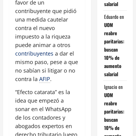
favor de un
salarial
contribuyente que pidió
Eduardo
en
una medida cautelar
UOM
contra el nuevo
reabre
impuesto a la riqueza
paritarias:
puede animar a otros
buscan
contribuyentes
a dar el
10% de
mismo paso, pese a que
aumento
no sabían si litigar o no
salarial
contra la
AFIP
.
Ignacio
en
“Efecto catarata” es la
UOM
idea que empezó a
reabre
sonar en el WhatsApp
paritarias:
de los contadores y
buscan
abogados expertos en
10% de
derecho tributario luego
aumento