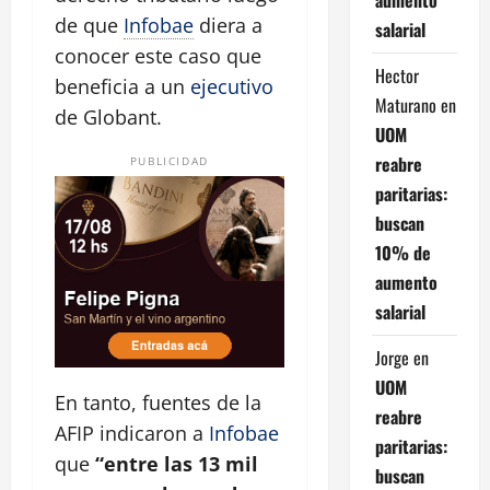
de que
Infobae
diera a
salarial
conocer este caso que
Hector
beneficia a un
ejecutivo
Maturano
en
de Globant.
UOM
reabre
PUBLICIDAD
paritarias:
buscan
10% de
aumento
salarial
Jorge
en
UOM
En tanto, fuentes de la
reabre
AFIP indicaron a
Infobae
paritarias:
que
“entre las 13 mil
buscan