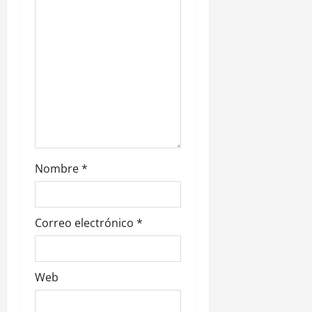
e
n
t
r
a
d
Nombre
*
a
s
Correo electrónico
*
Web