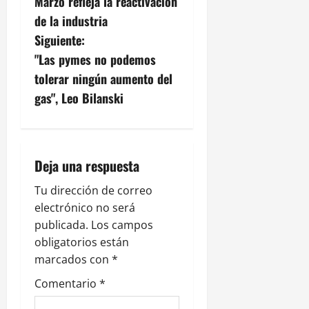
Marzo refleja la reactivación
a
de la industria
v
Siguiente:
"Las pymes no podemos
e
tolerar ningún aumento del
g
gas", Leo Bilanski
a
c
Deja una respuesta
i
Tu dirección de correo
electrónico no será
ó
publicada.
Los campos
n
obligatorios están
marcados con
*
d
Comentario
*
e