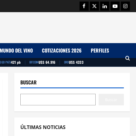
Facebook
Twitter
Linkedin
Youtube
Insta
MUNDO DEL VINO
COTIZACIONES 2026
PERFILES
|
|
421 pb
U$S 64.916
U$S 4333
ESGO PAÍS
BITCOIN
ORO
BUSCAR
Buscar
ÚLTIMAS NOTICIAS