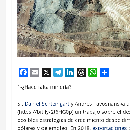
Facebook
Email
X
Telegram
LinkedIn
Threads
Whats
Comp
1-¿Hace falta minería?
Sí.
Daniel Schteingart
y Andrés Tavosnanska ac
(https://bit.ly/2t6HG0p) un trabajo sobre el de
posibles estrategias de crecimiento desde d
dólares y de empleo. En 2018,
exportaciones
d