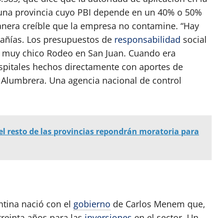
e una provincia cuyo PBI depende en un 40% o 50%
nera creíble que la empresa no contamine. “Hay
mpañías. Los presupuestos de
responsabilidad
social
n muy chico Rodeo en San Juan. Cuando era
spitales hechos directamente con aportes de
la Alumbrera. Una agencia nacional de control
l resto de las provincias repondrán moratoria para
ntina nació con el
gobierno
de Carlos Menem que,
treinta años para las
inversiones
en el sector. Un