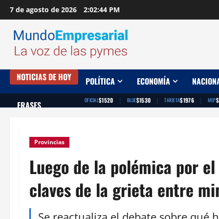
Saltar
7 de agosto de 2026
2:02:46 PM
al
contenido
NOTICIAS DE HOY
POLÍTICA
ECONOMÍA
NACION
|
|
|
$1520
$1530
$1976
$
OFICIAL
BLUE
TARJETA
MEP
FRASES
Provincias
Luego de la polémica por el
claves de la grieta entre mi
Se reactualiza el debate sobre qué 