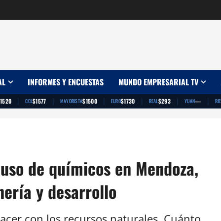
AL
INFORMES Y ENCUESTAS
MUNDO EMPRESARIAL TV
|
|
|
|
|
|
1520
$1577
$1500
$1730
$293
—
CCL
MAYORISTA
EURO
REAL
YUAN
RI
 uso de químicos en Mendoza,
nería y desarrollo
hacer con los recursos naturales. Cuánto