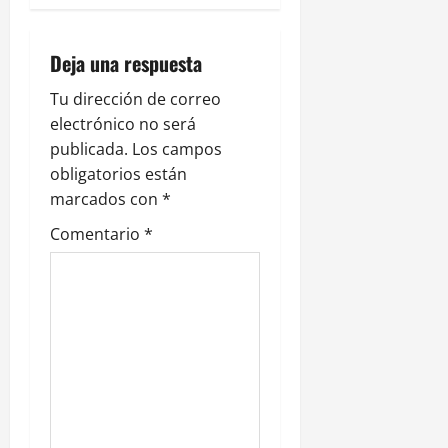
i
ó
Deja una respuesta
n
Tu dirección de correo
electrónico no será
d
publicada.
Los campos
e
obligatorios están
marcados con
*
e
Comentario
*
n
t
r
a
d