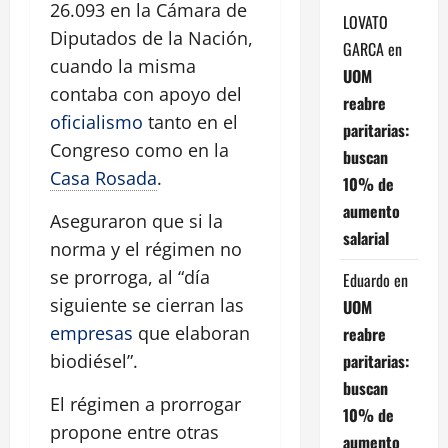
26.093 en la Cámara de
LOVATO
Diputados de la Nación,
GARCA
en
cuando la misma
UOM
contaba con apoyo del
reabre
oficialismo
tanto en el
paritarias:
Congreso como en la
buscan
Casa Rosada
.
10% de
aumento
Aseguraron que si la
salarial
norma y el régimen no
se prorroga, al “día
Eduardo
en
siguiente se cierran las
UOM
empresas
que elaboran
reabre
paritarias:
biodiésel”.
buscan
El régimen a prorrogar
10% de
propone entre otras
aumento