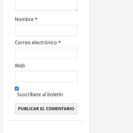
a
s
Nombre
*
Correo electrónico
*
Web
Suscríbete al boletín
Alternative: