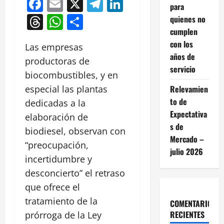
Facebook
Email
X
Telegram
LinkedIn
para
Threads
WhatsApp
Compartir
quienes no
cumplen
con los
Las empresas
años de
productoras de
servicio
biocombustibles, y en
Relevamien
especial las plantas
to de
dedicadas a la
Expectativa
elaboración de
s de
biodiesel, observan con
Mercado –
“preocupación,
julio 2026
incertidumbre y
desconcierto” el retraso
que ofrece el
tratamiento de la
COMENTARIOS
RECIENTES
prórroga de la Ley