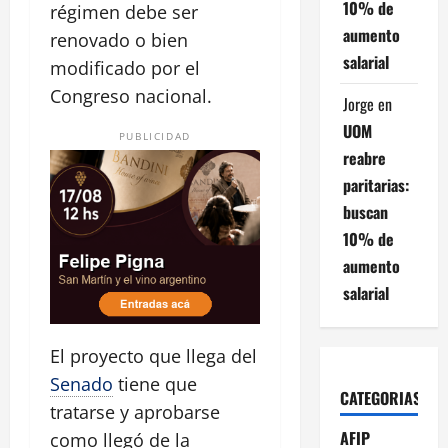
10% de
régimen debe ser
aumento
renovado o bien
salarial
modificado por el
Congreso nacional.
Jorge
en
UOM
PUBLICIDAD
reabre
paritarias:
buscan
10% de
aumento
salarial
El proyecto que llega del
Senado
tiene que
CATEGORIAS
tratarse y aprobarse
AFIP
como llegó de la