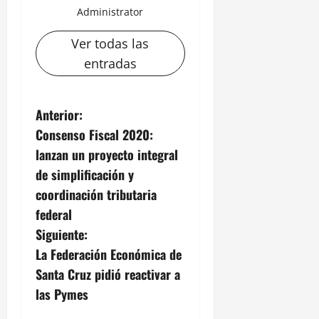
Administrator
Ver todas las
entradas
N
Anterior:
Consenso Fiscal 2020:
a
lanzan un proyecto integral
v
de simplificación y
coordinación tributaria
e
federal
g
Siguiente:
La Federación Económica de
a
Santa Cruz pidió reactivar a
c
las Pymes