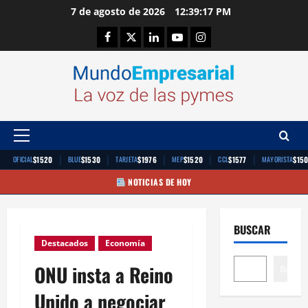
Saltar
7 de agosto de 2026
12:39:18 PM
al
Facebook
Twitter
Linkedin
Youtube
Instagram
contenido
Menú
principal
|
|
|
|
|
$1520
$1530
$1976
$1520
$1577
$15
OFICIAL
BLUE
TARJETA
MEP
CCL
MAYORISTA
NOTICIAS DE HOY
BUSCAR
Destacados
Economía
ONU insta a Reino
Buscar
Unido a negociar