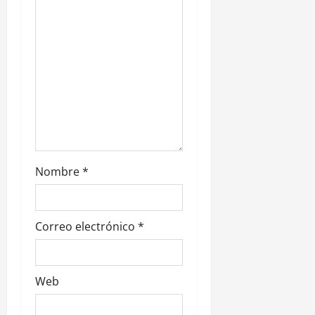
e
n
t
r
a
d
Nombre
*
a
s
Correo electrónico
*
Web