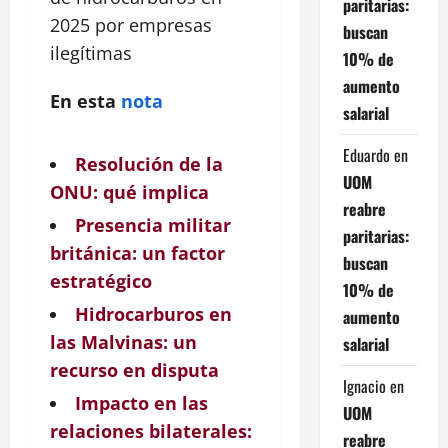
paritarias:
2025 por
empresas
buscan
ilegítimas
10% de
aumento
En esta
nota
salarial
Eduardo
en
Resolución de la
UOM
ONU: qué implica
reabre
Presencia militar
paritarias:
británica: un factor
buscan
estratégico
10% de
Hidrocarburos en
aumento
las Malvinas: un
salarial
recurso en disputa
Ignacio
en
Impacto en las
UOM
relaciones bilaterales:
reabre