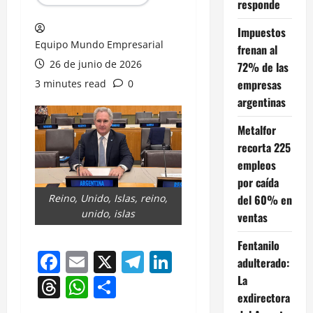
responde
Impuestos
Equipo Mundo Empresarial
frenan al
26 de junio de 2026
72% de las
empresas
3 minutes read
0
argentinas
Metalfor
recorta 225
empleos
por caída
del 60% en
Reino, Unido, Islas, reino,
unido, islas
ventas
Fentanilo
Facebook
Email
X
Telegram
LinkedIn
adulterado:
La
Threads
WhatsApp
Compartir
exdirectora