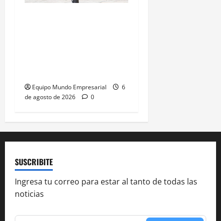
Fentanilo adulterado: La
exdirectora del Anmat
involucró al Ministro de
Salud Mario Lugones,
«Estaba al tanto de todo»
Equipo Mundo Empresarial
6
de agosto de 2026
0
SUSCRIBITE
Ingresa tu correo para estar al tanto de todas las
noticias