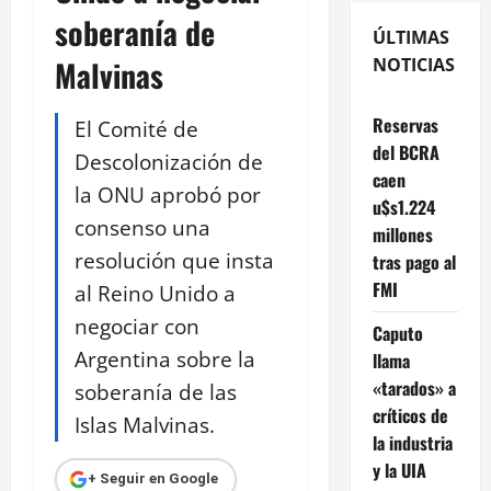
soberanía de
ÚLTIMAS
Malvinas
NOTICIAS
Reservas
El Comité de
del BCRA
Descolonización de
caen
la ONU aprobó por
u$s1.224
consenso una
millones
resolución que insta
tras pago al
FMI
al Reino Unido a
negociar con
Caputo
Argentina sobre la
llama
«tarados» a
soberanía de las
críticos de
Islas Malvinas.
la industria
y la UIA
+ Seguir en Google