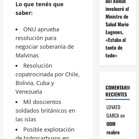
del Anmat
Lo que tenés que
involucró al
saber:
Ministro de
Salud Mario
ONU aprueba
Lugones,
resolución para
«Estaba al
negociar
soberanía
de
tanto de
todo»
Malvinas
Resolución
copatrocinada por Chile,
Bolivia, Cuba y
COMENTARIOS
Venezuela
RECIENTES
Mil doscientos
LOVATO
soldados británicos en
GARCA
en
las
islas
UOM
Posible explotación
reabre
de hidrocarburos en