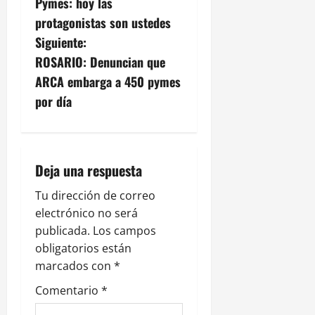
Pymes: hoy las
v
protagonistas son ustedes
Siguiente:
e
ROSARIO: Denuncian que
g
ARCA embarga a 450 pymes
por día
a
c
i
Deja una respuesta
ó
Tu dirección de correo
electrónico no será
n
publicada.
Los campos
obligatorios están
d
marcados con
*
e
Comentario
*