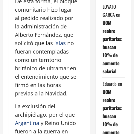
De esta forma, el bloque
LOVATO
comunitario hizo lugar
GARCA
en
al pedido realizado por
UOM
la administración de
reabre
Alberto Fernández, que
paritarias:
solicitó que las
islas
no
buscan
fueran contempladas
10% de
como un territorio
aumento
británico de ultramar en
salarial
el entendimiento que se
Eduardo
en
firmó en las horas
UOM
previas a la Navidad.
reabre
La exclusión del
paritarias:
archipiélago, por el que
buscan
Argentina
y Reino Unido
10% de
fueron a la guerra en
aumento