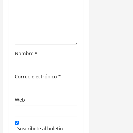
r
a
d
a
s
Nombre
*
Correo electrónico
*
Web
Suscríbete al boletín