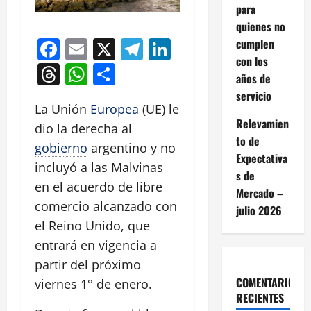
para
quienes no
Facebook
Email
X
Telegram
LinkedIn
cumplen
con los
Threads
WhatsApp
Compartir
años de
servicio
La Unión
Europea
(UE) le
Relevamien
dio la derecha al
to de
gobierno
argentino y no
Expectativa
incluyó a las Malvinas
s de
en el acuerdo de libre
Mercado –
comercio alcanzado con
julio 2026
el Reino Unido, que
entrará en vigencia a
partir del próximo
COMENTARIOS
viernes 1° de enero.
RECIENTES