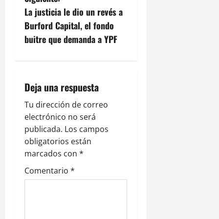
g
La justicia le dio un revés a
a
Burford Capital, el fondo
c
buitre que demanda a YPF
i
ó
Deja una respuesta
n
Tu dirección de correo
electrónico no será
d
publicada.
Los campos
e
obligatorios están
marcados con
*
e
Comentario
*
n
t