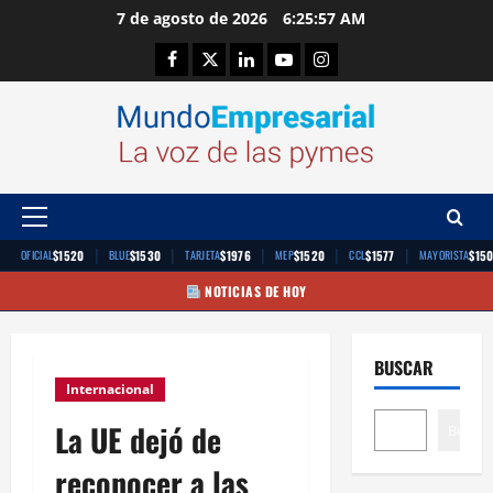
Saltar
7 de agosto de 2026
6:25:58 AM
al
Facebook
Twitter
Linkedin
Youtube
Instagram
contenido
Menú
principal
|
|
|
|
|
$1520
$1530
$1976
$1520
$1577
$15
OFICIAL
BLUE
TARJETA
MEP
CCL
MAYORISTA
NOTICIAS DE HOY
BUSCAR
Internacional
La UE dejó de
Buscar
reconocer a las