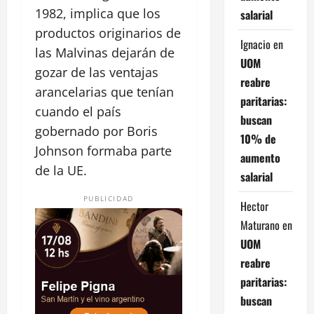
1982, implica que los
salarial
productos originarios de
Ignacio
en
las Malvinas dejarán de
UOM
gozar de las ventajas
reabre
arancelarias que tenían
paritarias:
cuando el país
buscan
gobernado por Boris
10% de
Johnson formaba parte
aumento
de la UE.
salarial
PUBLICIDAD
Hector
Maturano
en
UOM
reabre
paritarias:
buscan