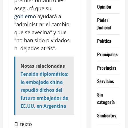
premier británico les
Opinión
aseguró que su
gobierno
ayudará a
Poder
"administrar el cambio
Judicial
que se avecina" y que
"no han sido olvidados
Política
ni dejados atrás".
Principales
Notas relacionadas
Provincias
Tensión diplomática:
Servicios
la embajada china
repudió dichos del
Sin
futuro embajador de
categoría
EE.UU. en Argentina
Sindicatos
El texto