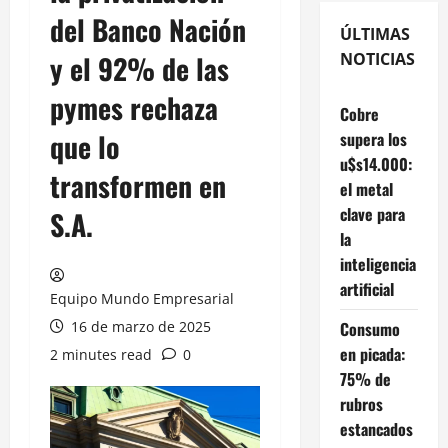
del Banco Nación
ÚLTIMAS
y el 92% de las
NOTICIAS
pymes rechaza
Cobre
que lo
supera los
u$s14.000:
transformen en
el metal
clave para
S.A.
la
inteligencia
artificial
Equipo Mundo Empresarial
16 de marzo de 2025
Consumo
en picada:
2 minutes read
0
75% de
rubros
estancados