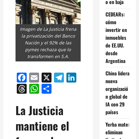
o en baja
CEDEARs:
cómo
Imagen de La Justicia frena
invertir en
la privatización del Banco
inmuebles
Nación y el 92% de las
de EE.UU.
pymes rechaza que lo
desde
transformen en S.A.
Argentina
China lidera
Facebook
Email
X
Telegram
LinkedIn
nueva
Threads
WhatsApp
Compartir
organizació
n global de
IA con 29
La Justicia
países
mantiene el
Yerba mate:
eliminan