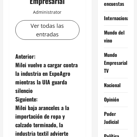
Empresarial
encuestas
Administrator
Internacional
Ver todas las
Mundo del
entradas
vino
Mundo
N
Anterior:
Empresarial
Milei vuelve a cargar contra
a
TV
la industria en ExpoAgro
v
mientras la UIA guarda
Nacional
silencio
e
Siguiente:
Opinión
g
Milei baja aranceles a la
Poder
importación de ropa y
a
Judicial
calzado terminado, la
c
industria textil advierte
Política