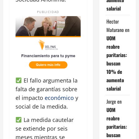
salarial
PUBLICIDAD
Hector
Maturano
en
UOM
reabre
paritarias:
buscan
10% de
aumento
El fallo argumenta la
salarial
falta de garantías sobre
el impacto
económico
y
Jorge
en
social de la medida.
UOM
reabre
La medida cautelar
paritarias:
se extiende por seis
buscan
meses mientras se