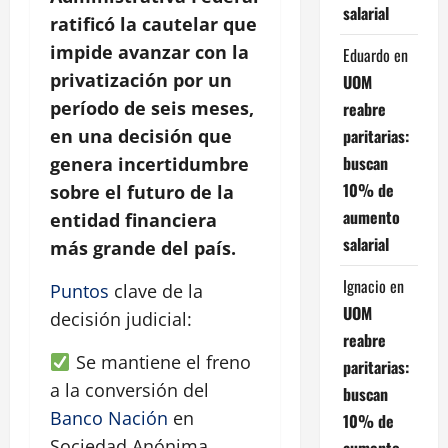
salarial
ratificó la cautelar que
impide avanzar con la
Eduardo
en
privatización por un
UOM
período de seis meses,
reabre
paritarias:
en una decisión que
buscan
genera incertidumbre
10% de
sobre el futuro de la
aumento
entidad financiera
salarial
más grande del país.
Ignacio
en
Puntos
clave de la
UOM
decisión judicial:
reabre
Se mantiene el freno
paritarias:
a la conversión del
buscan
Banco Nación
en
10% de
Sociedad Anónima.
aumento