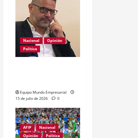
Nacional
Opinión
Política
La patria es una mala
costumbre, a veces
necesaria
Equipo Mundo Empresarial
15 de julio de 2026
0
AFIP
Nacional
Opinión
Política