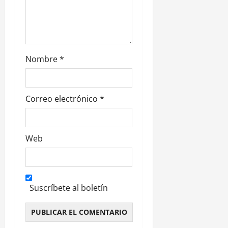
d
a
s
Nombre
*
Correo electrónico
*
Web
Suscríbete al boletín
Alternative: