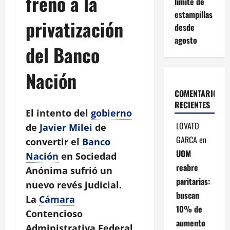
freno a la
límite de
estampillas
privatización
desde
agosto
del Banco
Nación
COMENTARIOS
RECIENTES
El intento del
gobierno
LOVATO
de
Javier Milei
de
GARCA
en
convertir el
Banco
UOM
Nación
en Sociedad
reabre
Anónima sufrió un
paritarias:
nuevo revés judicial.
buscan
La
Cámara
10% de
Contencioso
aumento
Administrativa Federal