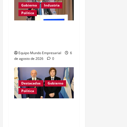
Gobierno
Industria
Política
Caputo califica de
«tarados» a defensores
de la industria
Equipo Mundo Empresarial
6
de agosto de 2026
0
Destacados
Gobierno
Política
GRAVE: Brasil confirmó
que no enviará embajador
a la Argentina mientras