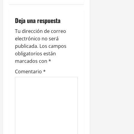
ó
n
Deja una respuesta
d
Tu dirección de correo
e
electrónico no será
publicada.
Los campos
e
obligatorios están
n
marcados con
*
Comentario
*
t
r
a
d
a