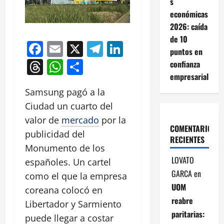
s
económicas
2026: caída
de 10
Facebook
Email
X
Telegram
LinkedIn
puntos en
Threads
WhatsApp
Compartir
confianza
empresarial
Samsung pagó a la
Ciudad un cuarto del
valor de
mercado
por la
COMENTARIOS
publicidad del
RECIENTES
Monumento de los
LOVATO
españoles. Un cartel
GARCA
en
como el que la empresa
UOM
coreana colocó en
reabre
Libertador y Sarmiento
paritarias:
puede llegar a costar