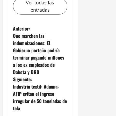
Ver todas las
entradas
N
Anterior:
Que marchen las
a
indemnizaciones: El
v
Gobierno porteño podría
terminar pagando millones
e
a los ex empleados de
g
Dakota y BRD
Siguiente:
a
Industria textil: Aduana-
c
AFIP evitan el ingreso
irregular de 50 toneladas de
i
tela