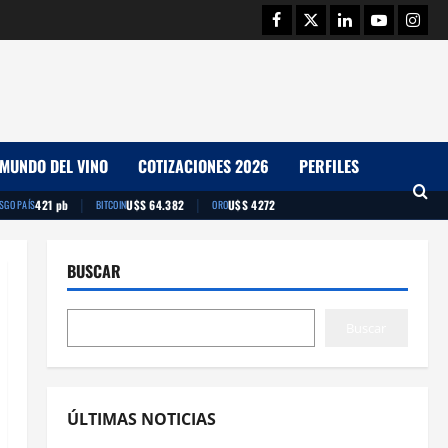
Facebook
Twitter
Linkedin
Youtube
Insta
MUNDO DEL VINO
COTIZACIONES 2026
PERFILES
|
|
421 pb
U$S 64.382
U$S 4272
ESGO PAÍS
BITCOIN
ORO
BUSCAR
Buscar
ÚLTIMAS NOTICIAS