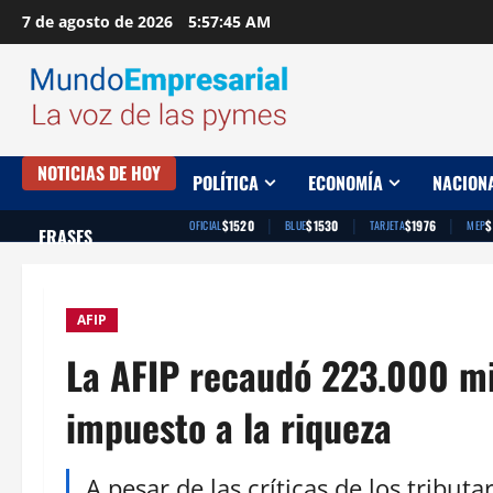
Saltar
7 de agosto de 2026
5:57:46 AM
al
contenido
NOTICIAS DE HOY
POLÍTICA
ECONOMÍA
NACION
|
|
|
$1520
$1530
$1976
$
OFICIAL
BLUE
TARJETA
MEP
FRASES
AFIP
La AFIP recaudó 223.000 mi
impuesto a la riqueza
A pesar de las críticas de los tributa