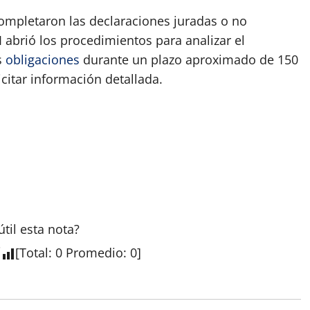
completaron las declaraciones juradas o no
 abrió los procedimientos para analizar el
s
obligaciones
durante un plazo aproximado de 150
citar información detallada.
útil esta
nota
?
[
Total
:
0
Promedio
:
0
]