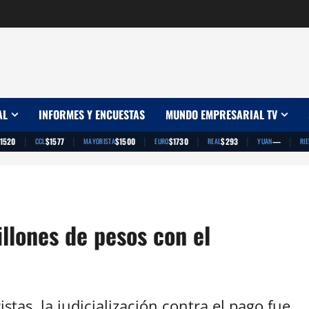
AL
INFORMES Y ENCUESTAS
MUNDO EMPRESARIAL TV
|
|
|
|
|
|
1520
$1577
$1500
$1730
$293
—
CCL
MAYORISTA
EURO
REAL
YUAN
RI
llones de pesos con el
ristas, la judicialización contra el pago fue