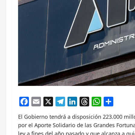
Facebook
Email
X
Telegram
LinkedIn
Threads
Whats
Comp
El Gobierno tendrá a disposición 223.000 mil
por el Aporte Solidario de las Grandes Fortu
ley a fines del año pasado y que alcanza a q