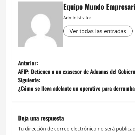
Equipo Mundo Empresari
Administrator
Ver todas las entradas
N
Anterior:
AFIP: Detienen a un exasesor de Aduanas del Gobier
a
Siguiente:
v
¿Cómo se lleva adelante un operativo para derrumbar
e
g
Deja una respuesta
a
Tu dirección de correo electrónico no será publicad