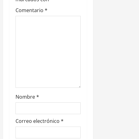
e
Comentario
*
e
n
t
r
a
d
a
Nombre
*
s
Correo electrónico
*