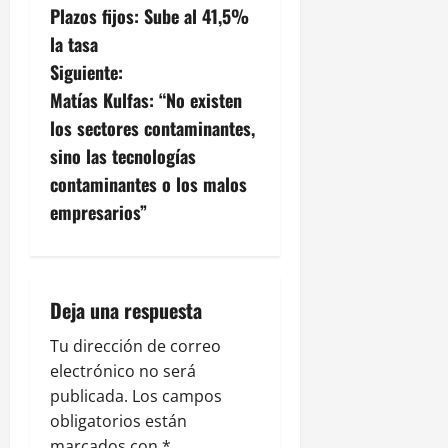
Plazos fijos: Sube al 41,5%
a
la tasa
v
Siguiente:
Matías Kulfas: “No existen
e
los sectores contaminantes,
g
sino las tecnologías
contaminantes o los malos
a
empresarios”
c
i
Deja una respuesta
ó
Tu dirección de correo
n
electrónico no será
publicada.
Los campos
d
obligatorios están
marcados con
*