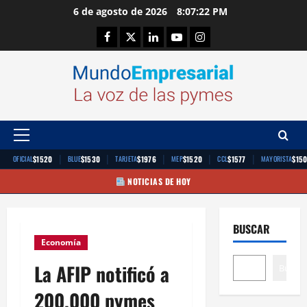
Saltar
6 de agosto de 2026
8:07:23 PM
al
Facebook
Twitter
Linkedin
Youtube
Instagram
contenido
Menú
principal
|
|
|
|
|
$1520
$1530
$1976
$1520
$1577
$15
OFICIAL
BLUE
TARJETA
MEP
CCL
MAYORISTA
NOTICIAS DE HOY
BUSCAR
Economía
La AFIP notificó a
Buscar
200.000 pymes