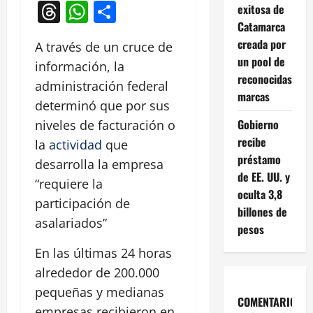
Threads
WhatsApp
Compartir
exitosa de
Catamarca
creada por
A través de un cruce de
un pool de
información, la
reconocidas
administración federal
marcas
determinó que por sus
Gobierno
niveles de facturación o
recibe
la
actividad
que
préstamo
desarrolla la empresa
de EE. UU. y
“requiere la
oculta 3,8
participación de
billones de
asalariados”
pesos
En las últimas 24 horas
alrededor de 200.000
pequeñas y medianas
COMENTARIOS
empresas recibieron en