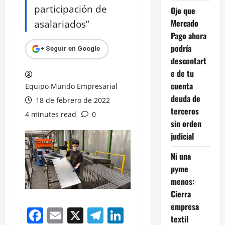
participación de
Ojo que
asalariados”
Mercado
Pago ahora
podría
+ Seguir en Google
descontart
e de tu
cuenta
Equipo Mundo Empresarial
deuda de
18 de febrero de 2022
terceros
4 minutes read
0
sin orden
judicial
Ni una
pyme
menos:
Cierra
empresa
Facebook
Email
X
Telegram
LinkedIn
textil