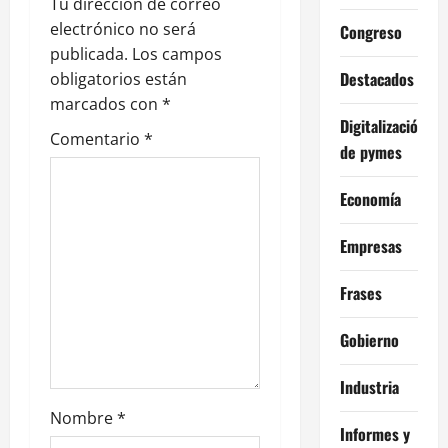
Tu dirección de correo
e
electrónico no será
Congreso
publicada.
Los campos
e
Destacados
obligatorios están
n
marcados con
*
Digitalización
Comentario
*
t
de pymes
r
Economía
a
Empresas
d
Frases
a
Gobierno
s
Industria
Nombre
*
Informes y