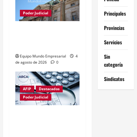
Principales
Poder Judicial
Provincias
Justicia frena conversión
del Banco Nación en
Servicios
sociedad anónima
Sin
Equipo Mundo Empresarial
4
de agosto de 2026
0
categoría
Sindicatos
AFIP
Destacados
Poder Judicial
Fallo limita poder de
ARCA sobre el uso de la
CUIT