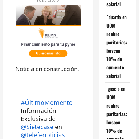
PUBLICIDAD
salarial
Eduardo
en
UOM
reabre
paritarias:
buscan
10% de
aumento
Noticia en construcción.
salarial
Ignacio
en
UOM
#ÚltimoMomento
reabre
Información
paritarias:
Exclusiva de
buscan
@Sietecase
en
10% de
@telefenoticias
aumento