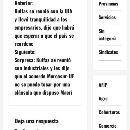
N
Anterior:
Provincias
Kulfas se reunió con la UIA
a
Servicios
y llevó tranquilidad a los
v
empresarios, dijo que habrá
Sin
que esperar a que el país se
e
categoría
reordene
g
Siguiente:
Sindicatos
Sorpresa: Kulfas se reunió
a
con industriales y les dijo
c
que el acuerdo Mercosur-UE
no se puede tocar por una
AFIP
i
cláusula que dispuso Macri
Agro
ó
n
Coberturas
Deja una respuesta
d
Comercio