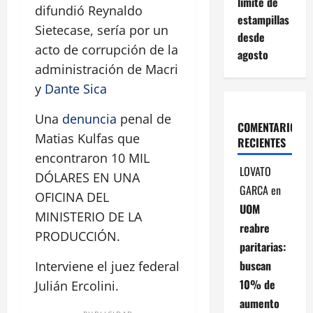
límite de
difundió Reynaldo
estampillas
Sietecase, sería por un
desde
acto de corrupción de la
agosto
administración de Macri
y
Dante Sica
Una
denuncia
penal de
COMENTARIOS
Matias Kulfas que
RECIENTES
encontraron 10 MIL
LOVATO
DÓLARES EN UNA
GARCA
en
OFICINA DEL
UOM
MINISTERIO DE LA
reabre
PRODUCCIÓN.
paritarias:
buscan
Interviene el juez federal
10% de
Julián Ercolini.
aumento