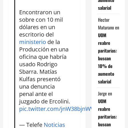
salarial
Encontraron un
sobre con 10 mil
Hector
dólares en un
Maturano
en
escritorio del
UOM
ministerio
de la
reabre
Producción en una
paritarias:
oficina que habría
buscan
usado Rodrigo
10% de
Sbarra. Matías
aumento
Kulfas presentó
salarial
una denuncia
penal ante el
Jorge
en
juzgado de Ercolini.
UOM
pic.twitter.com/jnW38bjnWW
reabre
paritarias:
— Telefe
Noticias
buscan