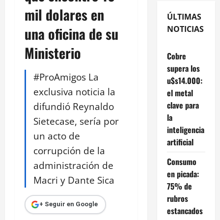
mil dolares en
ÚLTIMAS
una oficina de su
NOTICIAS
Ministerio
Cobre
supera los
#ProAmigos La
u$s14.000:
exclusiva noticia la
el metal
clave para
difundió Reynaldo
la
Sietecase, sería por
inteligencia
un acto de
artificial
corrupción de la
Consumo
administración de
en picada:
Macri y Dante Sica
75% de
rubros
+ Seguir en Google
estancados