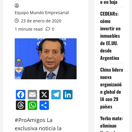
o en baja
Equipo Mundo Empresarial
CEDEARs:
cómo
23 de enero de 2020
invertir en
1 minute read
0
inmuebles
de EE.UU.
desde
Argentina
China lidera
nueva
organizació
n global de
Facebook
Email
X
Telegram
LinkedIn
IA con 29
Threads
WhatsApp
Compartir
países
Yerba mate:
#ProAmigos La
eliminan
exclusiva noticia la