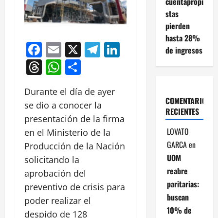
cuentapropi
stas
pierden
hasta 28%
Facebook
Email
X
Telegram
LinkedIn
de ingresos
Threads
WhatsApp
Compartir
Durante el día de ayer
COMENTARIOS
se dio a conocer la
RECIENTES
presentación de la firma
LOVATO
en el Ministerio de la
GARCA
en
Producción de la Nación
UOM
solicitando la
reabre
aprobación del
paritarias:
preventivo de crisis para
buscan
poder realizar el
10% de
despido de 128