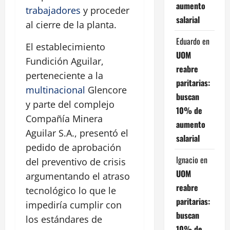
aumento
trabajadores
y proceder
salarial
al cierre de la planta.
Eduardo
en
El establecimiento
UOM
Fundición Aguilar,
reabre
perteneciente a la
paritarias:
multinacional
Glencore
buscan
y parte del complejo
10% de
Compañía Minera
aumento
Aguilar S.A., presentó el
salarial
pedido de aprobación
Ignacio
en
del preventivo de crisis
UOM
argumentando el atraso
reabre
tecnológico lo que le
paritarias:
impediría cumplir con
buscan
los estándares de
10% de