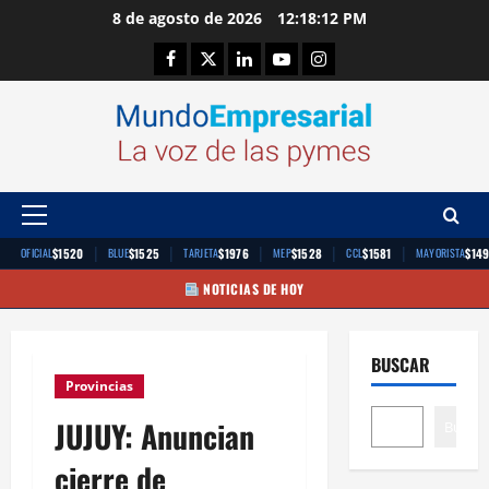
Saltar
8 de agosto de 2026
12:18:12 PM
al
Facebook
Twitter
Linkedin
Youtube
Instagram
contenido
Menú
principal
|
|
|
|
|
$1520
$1525
$1976
$1528
$1581
$14
OFICIAL
BLUE
TARJETA
MEP
CCL
MAYORISTA
NOTICIAS DE HOY
BUSCAR
Provincias
JUJUY: Anuncian
Buscar
cierre de