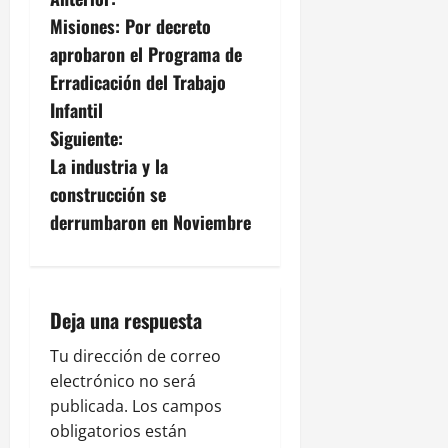
N
Misiones: Por decreto
a
aprobaron el Programa de
v
Erradicación del Trabajo
Infantil
e
Siguiente:
g
La industria y la
construcción se
a
derrumbaron en Noviembre
c
i
Deja una respuesta
ó
Tu dirección de correo
n
electrónico no será
publicada.
Los campos
d
obligatorios están