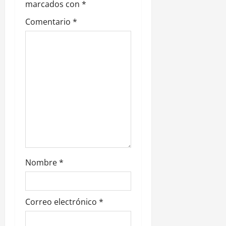
e
marcados con
*
Comentario
*
e
n
t
r
a
d
a
Nombre
*
s
Correo electrónico
*