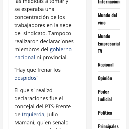
las medidas a tomar y
Internacional
se esperaba una
Mundo del
concentración de los
vino
trabajadores en la sede
del sindicato. Tampoco
Mundo
realizaron declaraciones
Empresarial
miembros del
gobierno
TV
nacional
ni provincial.
Nacional
“Hay que frenar los
despidos
”
Opinión
El que si realizó
Poder
declaraciones fue el
Judicial
concejal del PTS-Frente
Política
de
Izquierda
, Julio
Mamaní, quien señalo
Principales