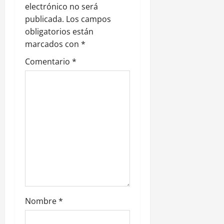
electrónico no será
ó
publicada.
Los campos
n
obligatorios están
marcados con
*
d
Comentario
*
e
e
n
t
r
a
d
Nombre
*
a