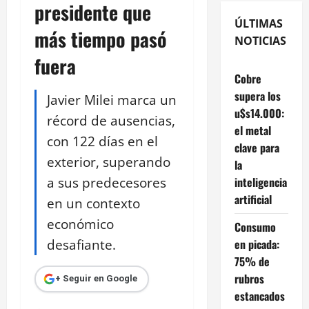
presidente que
ÚLTIMAS
más tiempo pasó
NOTICIAS
fuera
Cobre
supera los
Javier Milei marca un
u$s14.000:
récord de ausencias,
el metal
con 122 días en el
clave para
exterior, superando
la
a sus predecesores
inteligencia
artificial
en un contexto
económico
Consumo
desafiante.
en picada:
75% de
rubros
+ Seguir en Google
estancados