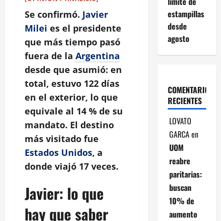
límite de
estampillas
Se confirmó.
Javier
desde
Milei
es el presidente
agosto
que más tiempo pasó
fuera de la
Argentina
desde que asumió: en
total, estuvo 122 días
COMENTARIOS
en el exterior, lo que
RECIENTES
equivale al
14 %
de su
LOVATO
mandato. El destino
GARCA
en
más visitado fue
UOM
Estados Unidos
, a
reabre
donde viajó 17 veces.
paritarias:
buscan
Javier: lo que
10% de
hay que saber
aumento