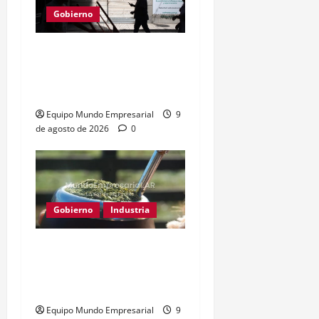
Gobierno
Consumo en picada: 75%
de rubros estancados o
en baja
Equipo Mundo Empresarial
9
de agosto de 2026
0
Gobierno
Industria
Yerba mate: eliminan
límite de estampillas
desde agosto
Equipo Mundo Empresarial
9