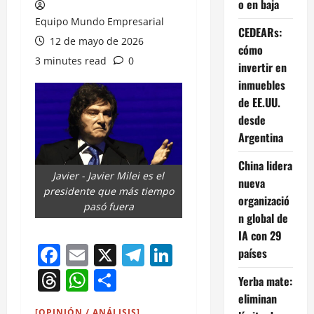
o en baja
Equipo Mundo Empresarial
CEDEARs:
12 de mayo de 2026
cómo
3 minutes read
0
invertir en
inmuebles
de EE.UU.
desde
Argentina
China lidera
Javier - Javier Milei es el
nueva
presidente que más tiempo
organizació
pasó fuera
n global de
IA con 29
Facebook
Email
X
Telegram
LinkedIn
países
Threads
WhatsApp
Compartir
Yerba mate:
eliminan
[OPINIÓN / ANÁLISIS]