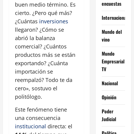
encuestas
buen medio término. Es
cierto. ¿Pero qué más?
Internacional
¿Cuántas
inversiones
llegaron? ¿Cómo se
Mundo del
abrió la balanza
vino
comercial? ¿Cuántos
Mundo
productos más se están
Empresarial
exportando? ¿Cuánta
TV
importación se
reempalzó? Todo te da
Nacional
cero», sostuvo el
politólogo.
Opinión
Este fenómeno tiene
Poder
una consecuencia
Judicial
institucional
directa: el
Política