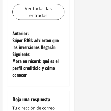
Ver todas las
entradas
N
Anterior:
Súper RIGI: advierten que
a
las inversiones llegarán
v
Siguiente:
Mora en récord: qué es el
e
perfil crediticio y cómo
g
conocer
a
c
Deja una respuesta
i
Tu dirección de correo