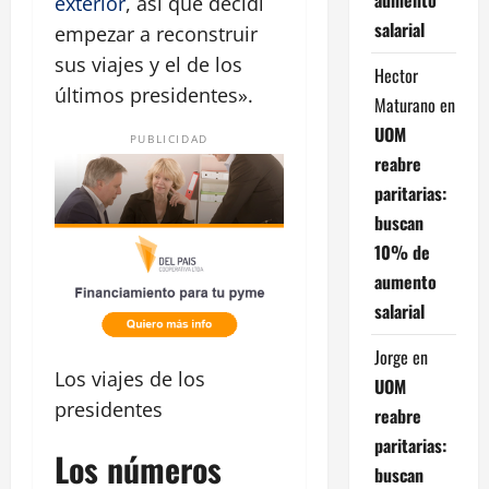
exterior
, así que decidí
salarial
empezar a reconstruir
sus viajes y el de los
Hector
últimos presidentes».
Maturano
en
UOM
PUBLICIDAD
reabre
paritarias:
buscan
10% de
aumento
salarial
Jorge
en
Los viajes de los
UOM
presidentes
reabre
paritarias:
Los números
buscan