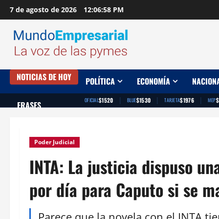
Saltar
7 de agosto de 2026
12:06:59 PM
al
contenido
NOTICIAS DE HOY
POLÍTICA
ECONOMÍA
NACION
|
|
|
$1520
$1530
$1976
$
OFICIAL
BLUE
TARJETA
MEP
FRASES
Poder Judicial
INTA: La justicia dispuso u
por día para Caputo si se m
Parece que la novela con el INTA tien