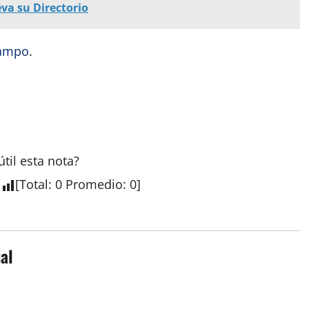
va su Directorio
Campo
.
útil esta nota?
[
Total
:
0
Promedio
:
0
]
al