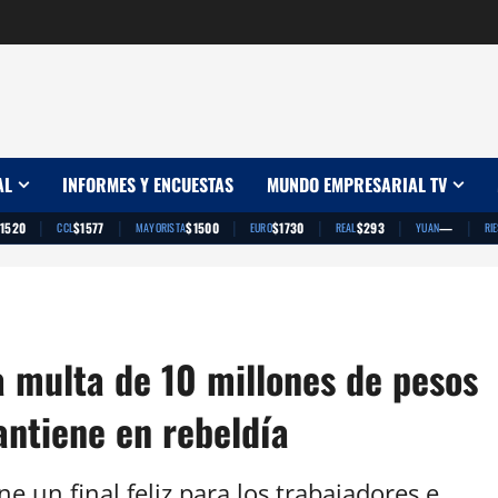
AL
INFORMES Y ENCUESTAS
MUNDO EMPRESARIAL TV
|
|
|
|
|
|
1520
$1577
$1500
$1730
$293
—
CCL
MAYORISTA
EURO
REAL
YUAN
RI
na multa de 10 millones de pesos
antiene en rebeldía
e un final feliz para los trabajadores e