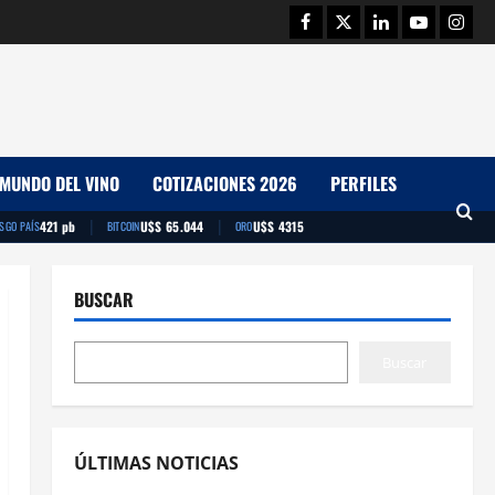
Facebook
Twitter
Linkedin
Youtube
Insta
MUNDO DEL VINO
COTIZACIONES 2026
PERFILES
|
|
421 pb
U$S 65.044
U$S 4315
ESGO PAÍS
BITCOIN
ORO
BUSCAR
Buscar
ÚLTIMAS NOTICIAS