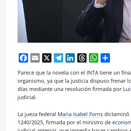
Facebook
Email
X
Telegram
LinkedIn
Threads
Whats
Comp
Parece que la novela con el
INTA
tiene un fina
organismo, ya que la justicia dispuso frenar l
días mediante una resolución firmada por
Lui
judicial.
La jueza federal
Maria Isabel Forns
dictaminó e
1240/2025, firmada por el ministro de
econom
judicial anterior, que impedía hacer cambios e