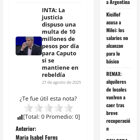
a Argentina
INTA: La
Kicillof
justicia
acusa a
dispuso una
Milei: los
multa de 10
salarios no
millones de
alcanzan
pesos por día
para Caputo
para lo
si se
básico
mantiene en
REMAX:
rebeldía
alquileres
27 de agosto de 2025
de locales
vuelven a
¿Te fue útil esta
nota
?
caer tras
breve
[
Total
:
0
Promedio
:
0
]
recuperació
N
Anterior:
n
Maria Isabel Forns