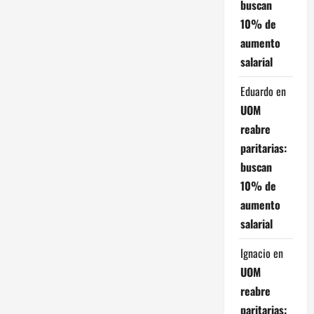
buscan
e
10% de
n
aumento
salarial
t
Eduardo
en
r
UOM
a
reabre
paritarias:
d
buscan
10% de
a
aumento
s
salarial
Ignacio
en
UOM
reabre
paritarias: