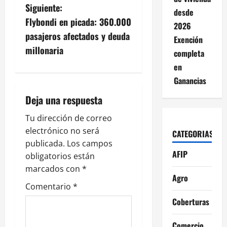
Siguiente:
desde
e
Flybondi en picada: 360.000
2026
g
pasajeros afectados y deuda
Exención
millonaria
completa
a
en
c
Ganancias
i
Deja una respuesta
ó
Tu dirección de correo
electrónico no será
CATEGORIAS
n
publicada.
Los campos
AFIP
obligatorios están
d
marcados con
*
Agro
e
Comentario
*
Coberturas
e
Comercio