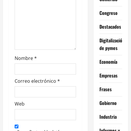
n
t
Congreso
r
Destacados
a
Digitalización
de pymes
d
Nombre
*
a
Economía
s
Empresas
Correo electrónico
*
Frases
Gobierno
Web
Industria
Informes y