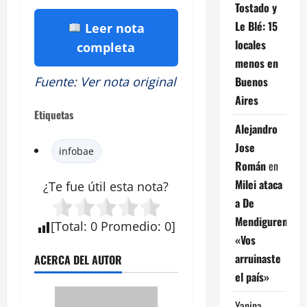
Tostado y
Le Blé: 15
Leer nota
locales
completa
menos en
Buenos
Fuente
:
Ver nota original
Aires
Etiquetas
Alejandro
Jose
infobae
Román
en
Milei ataca
¿Te fue útil esta nota?
a De
Mendiguren:
[
Total
:
0
Promedio
:
0
]
«Vos
arruinaste
ACERCA DEL AUTOR
el país»
Yanina