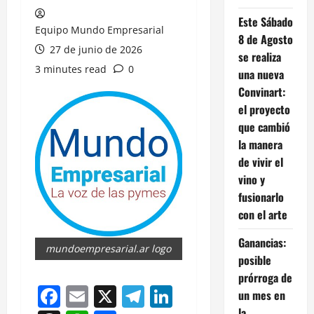
Este Sábado
Equipo Mundo Empresarial
8 de Agosto
27 de junio de 2026
se realiza
3 minutes read
0
una nueva
Convinart:
el proyecto
que cambió
la manera
de vivir el
vino y
fusionarlo
con el arte
Ganancias:
mundoempresarial.ar logo
posible
prórroga de
Facebook
Email
X
Telegram
LinkedIn
un mes en
la