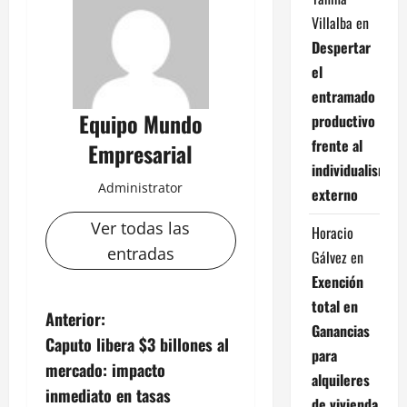
Villalba
en
Despertar
el
entramado
Equipo Mundo
productivo
frente al
Empresarial
individualismo
Administrator
externo
Ver todas las
Horacio
entradas
Gálvez
en
Exención
total en
N
Anterior:
Ganancias
Caputo libera $3 billones al
a
para
mercado: impacto
alquileres
v
inmediato en tasas
de vivienda