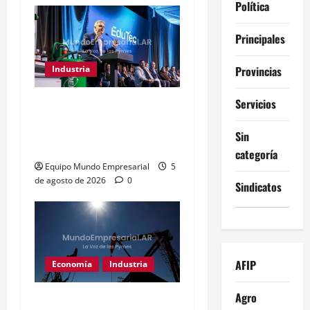
Política
Principales
Provincias
Industria
Servicios
Córdoba destina $3.500M
a educación técnica y
Sin
formación laboral
categoría
Equipo Mundo Empresarial
5
de agosto de 2026
0
Sindicatos
AFIP
Economía
Industria
Agro
Vaca Muerta impulsa