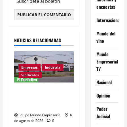
Suscríbete al boletín
encuestas
Internacional
Alternative:
Mundo del
NOTICIAS RELACIONADAS
vino
Mundo
Empresarial
Empresas
Industria
TV
Sindicatos
Nacional
Adamobili cierra tras 60
Opinión
años: 15 empleados
pierden su trabajo
Poder
Equipo Mundo Empresarial
6
Judicial
de agosto de 2026
0